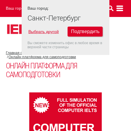
Ваш город:
Ваш город:
САНКТ-ПЕТЕРБУРГ
Санкт-Петербург
Подтвердить
Выбрать другой
Вы сможете изменить офис в любое время в
верхней части страницы
Главная страница
Об экзамене IELTS
Подготовка к IELTS
Онлайн платформа для самоподготовки
ОНЛАЙН ПЛАТФОРМА ДЛЯ
САМОПОДГОТОВКИ