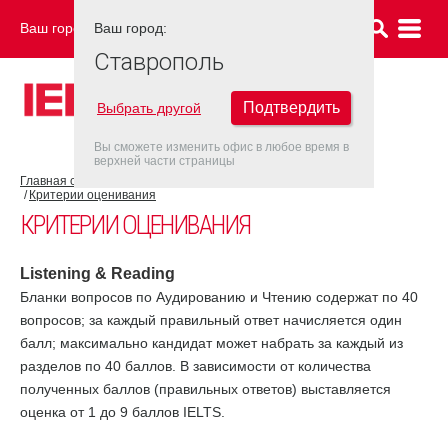
Ваш город:
Ваш город:
СТАВРОПОЛЬ
Ставрополь
Подтвердить
Выбрать другой
Вы сможете изменить офис в любое время в
верхней части страницы
Главная страница
Об экзамене IELTS
Результат IELTS
Критерии оценивания
КРИТЕРИИ ОЦЕНИВАНИЯ
Listening & Reading
Бланки вопросов по Аудированию и Чтению содержат по 40
вопросов; за каждый правильный ответ начисляется один
балл; максимально кандидат может набрать за каждый из
разделов по 40 баллов. В зависимости от количества
полученных баллов (правильных ответов) выставляется
оценка от 1 до 9 баллов IELTS.