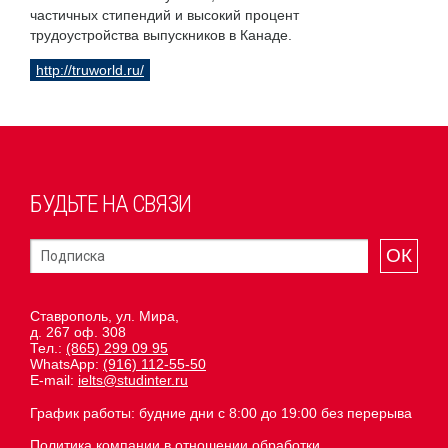
частичных стипендий и высокий процент
трудоустройства выпускников в Канаде.
http://truworld.ru/
БУДЬТЕ НА СВЯЗИ
ОК
Ставрополь, ул. Мира,
д. 267 оф. 308
Тел.:
(865) 299 09 95
WhatsApp:
(916) 112-55-50
E-mail:
ielts@studinter.ru
График работы: будние дни с 8:00 до 19:00 без перерыва
Политика компании в отношении обработки