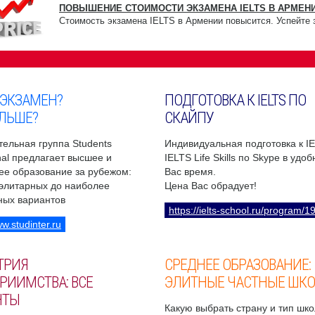
ПОВЫШЕНИЕ СТОИМОСТИ ЭКЗАМЕНА IELTS В АРМЕНИ
Стоимость экзамена IELTS в Армении повысится. Успейте 
 ЭКЗАМЕН?
ПОДГОТОВКА К IELTS ПО
ЛЬШЕ?
СКАЙПУ
ельная группа Students
Индивидуальная подготовка к I
onal предлагает высшее и
IELTS Life Skills по Skype в удо
ее образование за рубежом:
Вас время.
 элитарных до наиболее
Цена Вас обрадует!
ных вариантов
https://ielts-school.ru/program/1
ww.studinter.ru
ТРИЯ
СРЕДНЕЕ ОБРАЗОВАНИЕ:
РИИМСТВА: ВСЕ
ЭЛИТНЫЕ ЧАСТНЫЕ ШК
НТЫ
Какую выбрать страну и тип шко