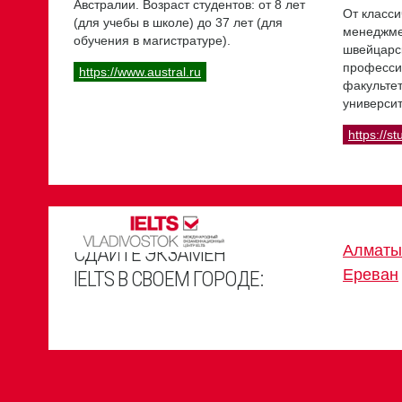
Австралии. Возраст студентов: от 8 лет
От класси
(для учебы в школе) до 37 лет (для
менеджме
обучения в магистратуре).
швейцарс
професси
https://www.austral.ru
факультет
университ
https://st
СДАЙТЕ ЭКЗАМЕН
Алматы
Ереван
IELTS В СВОЕМ ГОРОДЕ: