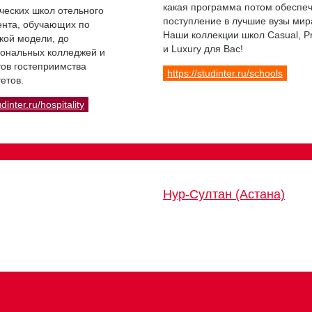
какая программа потом обеспе
ческих школ отельного
поступление в лучшие вузы мир
нта, обучающих по
Наши коллекции школ Casual, 
кой модели, до
и Luxury для Вас!
ональных колледжей и
ов гостеприимства
https://studinter.ru/schools
етов.
udinter.ru/hospitality
Нур-Султан (Астана)