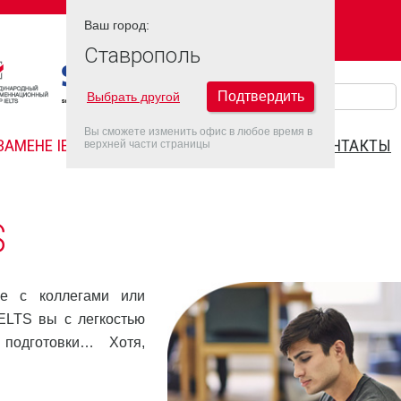
Ваш город:
Ваш город:
СТАВРОПОЛЬ
Ставрополь
Подтвердить
Выбрать другой
Вы сможете изменить офис в любое время в
ЗАМЕНЕ IELTS
FAQ
ДАТЫ IELTS 2022
КОНТАКТЫ
верхней части страницы
S
е с коллегами или
IELTS вы с легкостью
подготовки… Хотя,