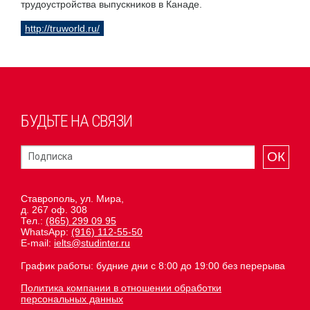
трудоустройства выпускников в Канаде.
http://truworld.ru/
БУДЬТЕ НА СВЯЗИ
ОК
Ставрополь, ул. Мира,
д. 267 оф. 308
Тел.:
(865) 299 09 95
WhatsApp:
(916) 112-55-50
E-mail:
ielts@studinter.ru
График работы: будние дни с 8:00 до 19:00 без перерыва
Политика компании в отношении обработки
персональных данных