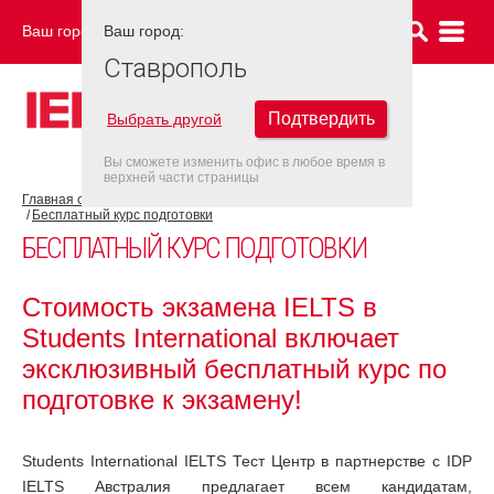
Ваш город:
Ваш город:
СТАВРОПОЛЬ
Ставрополь
Подтвердить
Выбрать другой
Вы сможете изменить офис в любое время в
верхней части страницы
Главная страница
Об экзамене IELTS
Подготовка к IELTS
Бесплатный курс подготовки
БЕСПЛАТНЫЙ КУРС ПОДГОТОВКИ
Стоимость экзамена IELTS в
Students International включает
эксклюзивный бесплатный курс по
подготовке к экзамену!
Students International IELTS Тест Центр в партнерстве с IDP
IELTS Австралия предлагает всем кандидатам,