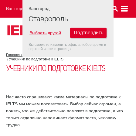
Ваш город:
Ваш город:
СТАВРОПОЛЬ
Ставрополь
Подтвердить
Выбрать другой
Вы сможете изменить офис в любое время в
верхней части страницы
Главная страница
Об экзамене IELTS
Подготовка к IELTS
Учебники по подготовке к IELTS
УЧЕБНИКИ ПО ПОДГОТОВКЕ К IELTS
Нас часто спрашивают, какие материалы по подготовке к
IELTS мы можем посоветовать. Выбор сейчас огромен, а
понять, что же действительно поможет в подготовке, а что
только отдаленно напоминает формат теста, человеку
трудно.