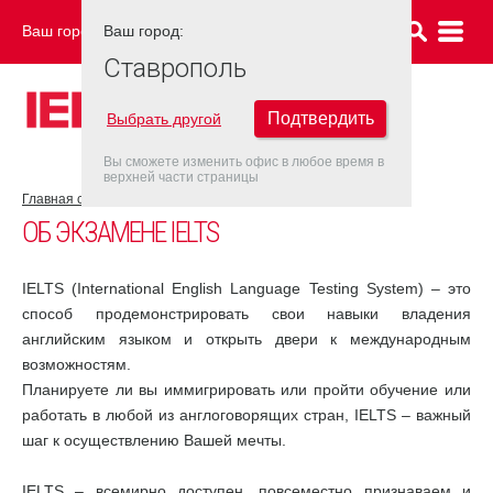
Ваш город:
Ваш город:
СТАВРОПОЛЬ
Ставрополь
Подтвердить
Выбрать другой
Вы сможете изменить офис в любое время в
верхней части страницы
Главная страница
Об экзамене IELTS
ОБ ЭКЗАМЕНЕ IELTS
IELTS (International English Language Testing System) – это
способ продемонстрировать свои навыки владения
английским языком и открыть двери к международным
возможностям.
Планируете ли вы иммигрировать или пройти обучение или
работать в любой из англоговорящих стран, IELTS – важный
шаг к осуществлению Вашей мечты.
IELTS – всемирно доступен, повсеместно признаваем и