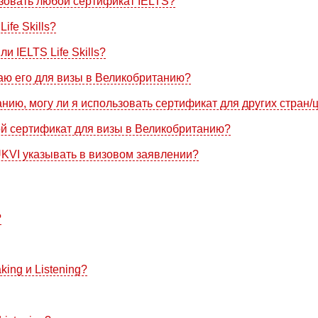
ьзовать любой сертификат IELTS?
ife Skills?
и IELTS Life Skills?
даю его для визы в Великобританию?
нию, могу ли я использовать сертификат для других стран/
вой сертификат для визы в Великобританию?
UKVI указывать в визовом заявлении?
?
king и Listening?