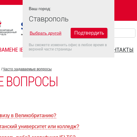
Ваш город:
Ваш город:
СТАВРОПОЛЬ
Ставрополь
Подтвердить
Выбрать другой
Вы сможете изменить офис в любое время в
ЗАМЕНЕ IELTS
FAQ
ДАТЫ IELTS 2022
КОНТАКТЫ
верхней части страницы
Часто задаваемые вопросы
Е ВОПРОСЫ
 визу в Великобританию?
итанский университет или колледж?