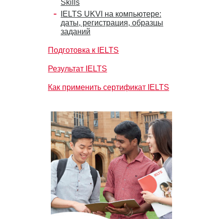
Skills
IELTS UKVI на компьютере:
даты, регистрация, образцы
заданий
Подготовка к IELTS
Результат IELTS
Как применить сертификат IELTS