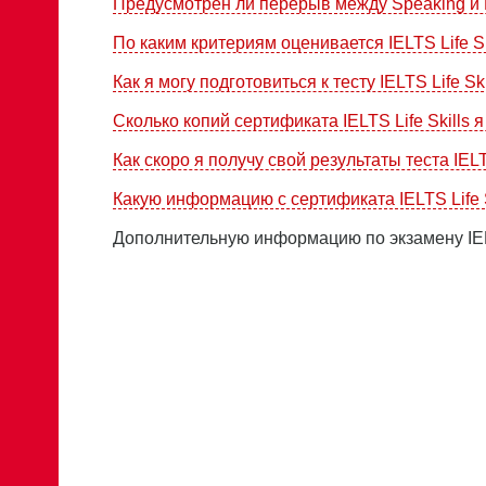
Предусмотрен ли перерыв между Speaking и L
По каким критериям оценивается IELTS Life Sk
Как я могу подготовиться к тесту IELTS Life Ski
Сколько копий сертификата IELTS Life Skills 
Как скоро я получу свой результаты теста IELTS
Какую информацию с сертификата IELTS Life 
Дополнительную информацию по экзамену IELT