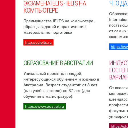
ЭКЗАМЕНА IELTS - IELTS НА
ЧТО ДА
КОМПЬЮТЕРЕ
Образоват
Internati
Преимущества IELTS на компьютере,
поствысш
образцы заданий и практические
от самых
материалы по подготовке
экономич
http://cdielts.ru
https://w
ОБРАЗОВАНИЕ В АВСТРАЛИИ
ИНДУС
ГОСТЕП
Уникальный проект для людей,
ВАРИА
интересующихся обучением и жизнью в
Австралии. Возраст студентов: от 8 лет
От класси
(для учебы в школе) до 37 лет (для
менеджме
обучения в магистратуре).
швейцарс
професси
https://www.austral.ru
факультет
университ
https://st