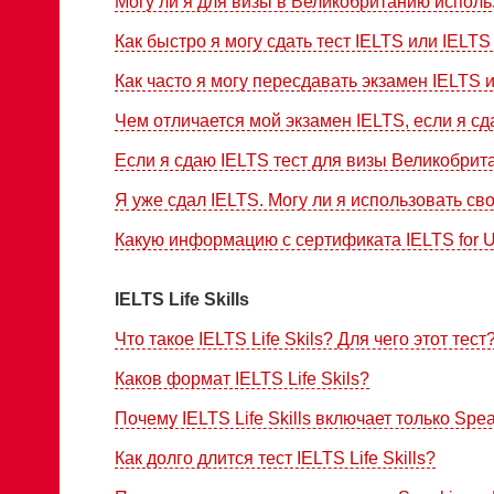
Могу ли я для визы в Великобританию испол
Как быстро я могу сдать тест IELTS или IELTS L
Как часто я могу пересдавать экзамен IELTS ил
Чем отличается мой экзамен IELTS, если я с
Если я сдаю IELTS тест для визы Великобрита
Я уже сдал IELTS. Могу ли я использовать с
Какую информацию с сертификата IELTS for 
IELTS Life Skills
Что такое IELTS Life Skils? Для чего этот тест
Каков формат IELTS Life Skils?
Почему IELTS Life Skills включает только Spea
Как долго длится тест IELTS Life Skills?