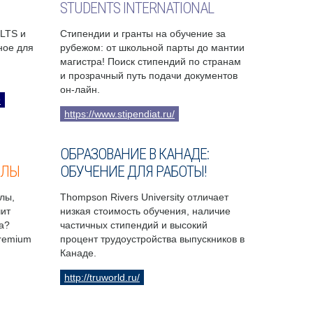
STUDENTS INTERNATIONAL
ELTS и
Стипендии и гранты на обучение за
бное для
рубежом: от школьной парты до мантии
магистра! Поиск стипендий по странам
и прозрачный путь подачи документов
он-лайн.
9
https://www.stipendiat.ru/
ОБРАЗОВАНИЕ В КАНАДЕ:
ОЛЫ
ОБУЧЕНИЕ ДЛЯ РАБОТЫ!
лы,
Thompson Rivers University отличает
чит
низкая стоимость обучения, наличие
а?
частичных стипендий и высокий
Premium
процент трудоустройства выпускников в
Канаде.
http://truworld.ru/