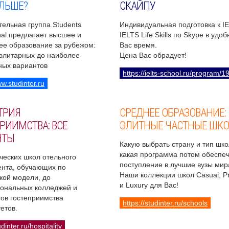
ЛЬШЕ?
СКАЙПУ
ельная группа Students
Индивидуальная подготовка к I
onal предлагает высшее и
IELTS Life Skills по Skype в удо
ее образование за рубежом:
Вас время.
 элитарных до наиболее
Цена Вас обрадует!
ных вариантов
https://ielts-school.ru/program/1
ww.studinter.ru
ТРИЯ
СРЕДНЕЕ ОБРАЗОВАНИЕ:
РИИМСТВА: ВСЕ
ЭЛИТНЫЕ ЧАСТНЫЕ ШК
НТЫ
Какую выбрать страну и тип шко
какая программа потом обеспе
ческих школ отельного
поступление в лучшие вузы мир
нта, обучающих по
Наши коллекции школ Casual, 
кой модели, до
и Luxury для Вас!
ональных колледжей и
ов гостеприимства
https://studinter.ru/schools
етов.
udinter.ru/hospitality