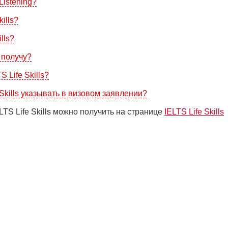
istening?
ills?
lls?
я получу?
 Life Skills?
Skills указывать в визовом заявлении?
S Life Skills можно получить на странице
IELTS Life Skills