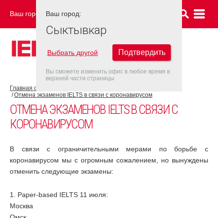
Ваш город:
Ваш город:
СЫКТЫВКАР
Сыктывкар
Подтвердить
Выбрать другой
Вы сможете изменить офис в любое время в
верхней части страницы
Главная страница
COVID-19
Отмена экзаменов IELTS в связи с коронавирусом
ОТМЕНА ЭКЗАМЕНОВ IELTS В СВЯЗИ С
КОРОНАВИРУСОМ
В связи с ограничительными мерами по борьбе с
коронавирусом мы с огромным сожалением, но вынуждены
отменить следующие экзамены:
1. Paper-based IELTS 11 июля:
Москва
Омск