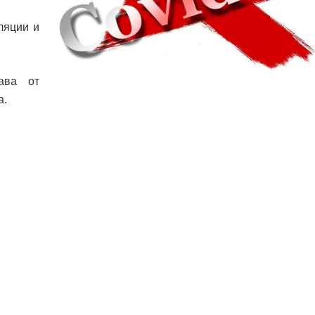
ляции и
ава от
а.