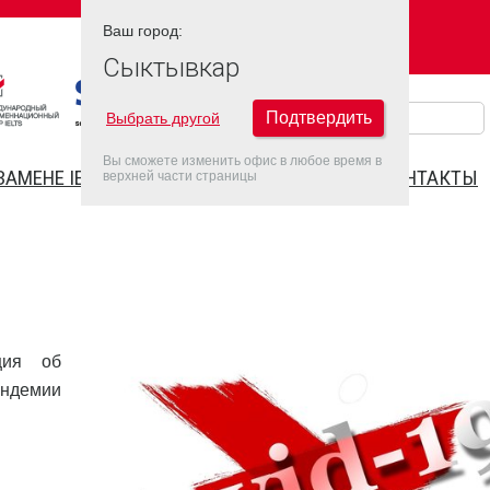
Ваш город:
Ваш город:
СЫКТЫВКАР
Сыктывкар
Подтвердить
Выбрать другой
Вы сможете изменить офис в любое время в
ЗАМЕНЕ IELTS
FAQ
ДАТЫ IELTS 2022
КОНТАКТЫ
верхней части страницы
ция об
ндемии