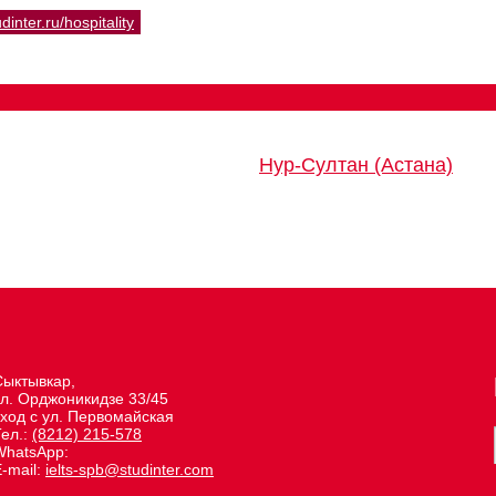
udinter.ru/hospitality
Нур-Султан (Астана)
Сыктывкар,
ул. Орджоникидзе 33/45
вход с ул. Первомайская
Тел.:
(8212) 215-578
WhatsApp:
-mail:
ielts-spb@studinter.com