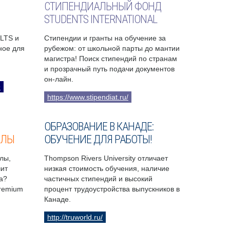
СТИПЕНДИАЛЬНЫЙ ФОНД
STUDENTS INTERNATIONAL
ELTS и
Стипендии и гранты на обучение за
бное для
рубежом: от школьной парты до мантии
магистра! Поиск стипендий по странам
и прозрачный путь подачи документов
он-лайн.
9
https://www.stipendiat.ru/
ОБРАЗОВАНИЕ В КАНАДЕ:
ОЛЫ
ОБУЧЕНИЕ ДЛЯ РАБОТЫ!
лы,
Thompson Rivers University отличает
чит
низкая стоимость обучения, наличие
а?
частичных стипендий и высокий
Premium
процент трудоустройства выпускников в
Канаде.
http://truworld.ru/