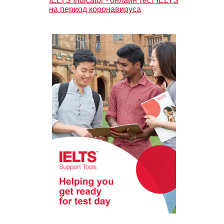
IELTS Indicator - онлайн тест IELTS
на период коронавируса