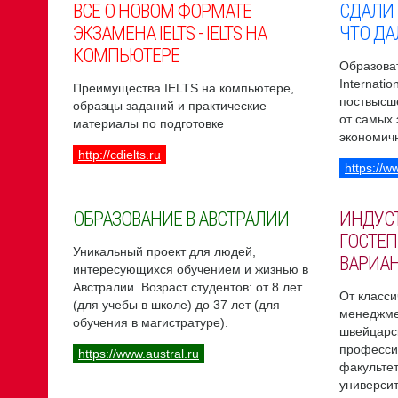
ВСЕ О НОВОМ ФОРМАТЕ
СДАЛИ
ЭКЗАМЕНА IELTS - IELTS НА
ЧТО ДА
КОМПЬЮТЕРЕ
Образоват
Internati
Преимущества IELTS на компьютере,
поствысш
образцы заданий и практические
от самых
материалы по подготовке
экономич
http://cdielts.ru
https://w
ОБРАЗОВАНИЕ В АВСТРАЛИИ
ИНДУС
ГОСТЕП
Уникальный проект для людей,
ВАРИА
интересующихся обучением и жизнью в
Австралии. Возраст студентов: от 8 лет
От класси
(для учебы в школе) до 37 лет (для
менеджме
обучения в магистратуре).
швейцарс
професси
https://www.austral.ru
факультет
университ