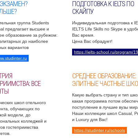
 ЭКЗАМЕН?
ПОДГОТОВКА К IELTS ПО
ЛЬШЕ?
СКАЙПУ
ельная группа Students
Индивидуальная подготовка к I
onal предлагает высшее и
IELTS Life Skills по Skype в удо
ее образование за рубежом:
Вас время.
 элитарных до наиболее
Цена Вас обрадует!
ных вариантов
https://ielts-school.ru/program/1
ww.studinter.ru
ТРИЯ
СРЕДНЕЕ ОБРАЗОВАНИЕ:
РИИМСТВА: ВСЕ
ЭЛИТНЫЕ ЧАСТНЫЕ ШК
НТЫ
Какую выбрать страну и тип шко
какая программа потом обеспе
ческих школ отельного
поступление в лучшие вузы мир
нта, обучающих по
Наши коллекции школ Casual, 
кой модели, до
и Luxury для Вас!
ональных колледжей и
ов гостеприимства
https://studinter.ru/schools
етов.