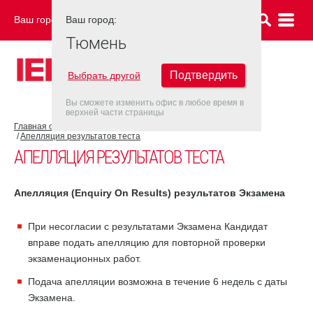
Ваш город:
Ваш город:
ТЮМЕНЬ
Тюмень
Подтвердить
Выбрать другой
Вы сможете изменить офис в любое время в
верхней части страницы
Главная страница
Об экзамене IELTS
Результат IELTS
Апелляция результатов теста
АПЕЛЛЯЦИЯ РЕЗУЛЬТАТОВ ТЕСТА
Апелляция (
Enquiry
On
Results
) результатов Экзамена
При несогласии с результатами Экзамена Кандидат
вправе подать апелляцию для повторной проверки
экзаменационных работ.
Подача апелляции возможна в течение 6 недель с даты
Экзамена.