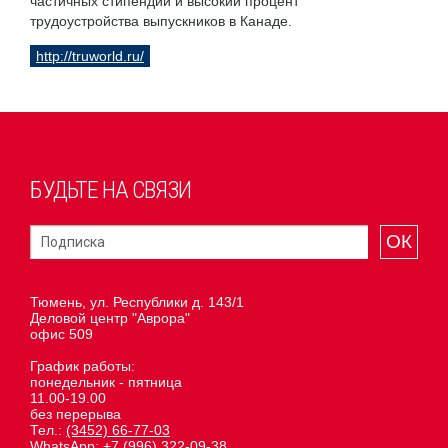
частичных стипендий и высокий процент
трудоустройства выпускников в Канаде.
http://truworld.ru/
БУДЬТЕ НА СВЯЗИ
ОК
Тюмень, ул. Республики д. 143/1
Деловой центр "Аврора"
офис 509
График работы:
понедельник - пятница
11.00-19.00
без перерыва
Тел.:
(3452) 66-77-03
WhatsApp:
+7 (996) 322-09-38