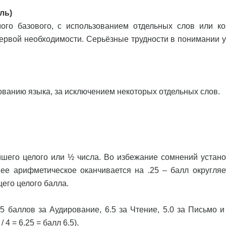
ль)
го базового, с использованием отдельных слов или ко
ервой необходимости. Серьёзные трудности в понимании у
зованию языка, за исключением некоторых отдельных слов.
шего целого или ½ числа. Во избежание сомнений устан
ее арифметическое оканчивается на .25 – балл округляе
его целого балла.
5 баллов за Аудирование, 6.5 за Чтение, 5.0 за Письмо и 
4 = 6.25 = балл 6.5).