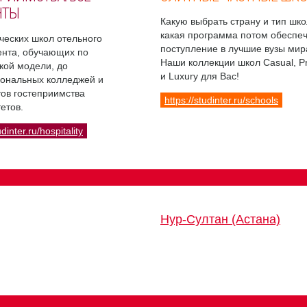
НТЫ
Какую выбрать страну и тип шко
какая программа потом обеспе
ческих школ отельного
поступление в лучшие вузы мир
нта, обучающих по
Наши коллекции школ Casual, 
кой модели, до
и Luxury для Вас!
ональных колледжей и
ов гостеприимства
https://studinter.ru/schools
етов.
udinter.ru/hospitality
Нур-Султан (Астана)