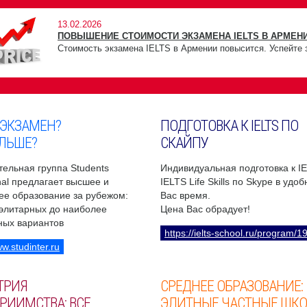
13.02.2026
ПОВЫШЕНИЕ СТОИМОСТИ ЭКЗАМЕНА IELTS В АРМЕНИ
Стоимость экзамена IELTS в Армении повысится. Успейте 
 ЭКЗАМЕН?
ПОДГОТОВКА К IELTS ПО
ЛЬШЕ?
СКАЙПУ
ельная группа Students
Индивидуальная подготовка к I
onal предлагает высшее и
IELTS Life Skills по Skype в удо
ее образование за рубежом:
Вас время.
 элитарных до наиболее
Цена Вас обрадует!
ных вариантов
https://ielts-school.ru/program/1
ww.studinter.ru
ТРИЯ
СРЕДНЕЕ ОБРАЗОВАНИЕ:
РИИМСТВА: ВСЕ
ЭЛИТНЫЕ ЧАСТНЫЕ ШК