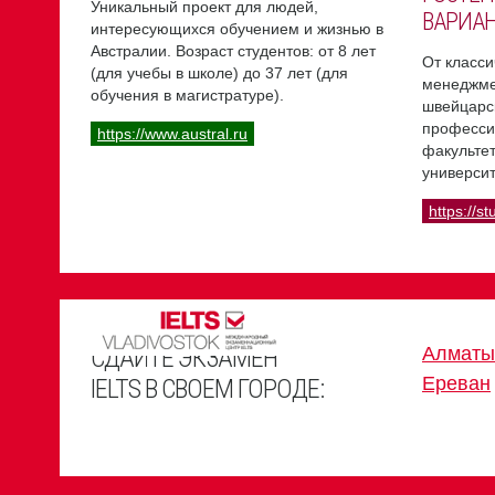
Уникальный проект для людей,
ВАРИА
интересующихся обучением и жизнью в
Австралии. Возраст студентов: от 8 лет
От класси
(для учебы в школе) до 37 лет (для
менеджме
обучения в магистратуре).
швейцарс
професси
https://www.austral.ru
факультет
университ
https://st
СДАЙТЕ ЭКЗАМЕН
Алматы
Ереван
IELTS В СВОЕМ ГОРОДЕ: