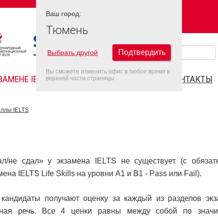
Ваш город:
Ваш город:
ТЮМЕНЬ
Тюмень
Подтвердить
Выбрать другой
Вы сможете изменить офис в любое время в
ЗАМЕНЕ IELTS
FAQ
ДАТЫ IELTS 2022
КОНТАКТЫ
верхней части страницы
ллы IELTS
л/не сдал» у экзамена IELTS не существует (с обязат
на IELTS Life Skills на уровни А1 и В1 - Pass или Fail).
 кандидаты получают оценку за каждый из разделов экз
рная речь. Все 4 ценки равны между собой по значи