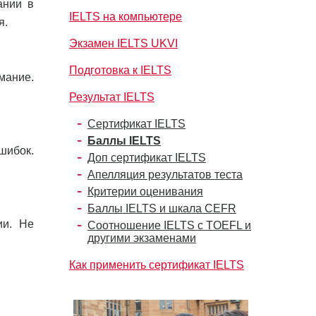
ании в
IELTS на компьютере
я.
Экзамен IELTS UKVI
Подготовка к IELTS
мание.
Результат IELTS
Сертификат IELTS
Баллы IELTS
шибок.
Доп сертификат IELTS
Апелляция результатов теста
Критерии оценивания
Баллы IELTS и шкала CEFR
ии. Не
Соотношение IELTS с TOEFL и
другими экзаменами
Как применить сертификат IELTS