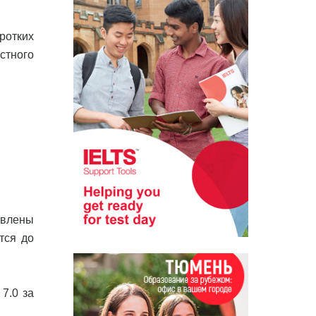
ротких
стного
овлены
тся до
7.0 за