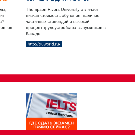
лы,
Thompson Rivers University отличает
чит
низкая стоимость обучения, наличие
а?
частичных стипендий и высокий
Premium
процент трудоустройства выпускников в
Канаде.
http://truworld.ru/