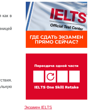
 как в
иницей
ствия.
альную
Экзамен IELTS