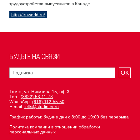
трудоустройства выпускников в Канаде.
http://truworld.ru/
БУДЬТЕ НА СВЯЗИ
ОК
Томск, ул. Никитина 15, оф.3
Тел.:
(3822) 53-11-78
WhatsApp:
(916) 112-55-50
E-mail:
ielts@studinter.ru
График работы: будние дни с 8:00 до 19:00 без перерыва
Политика компании в отношении обработки
персональных данных