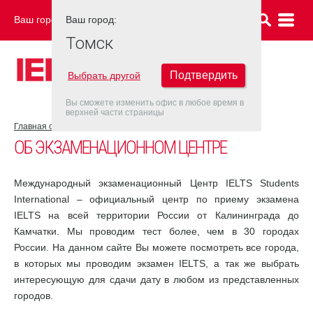
Ваш город:
Ваш город:
ТОМСК
Томск
Подтвердить
Выбрать другой
Вы сможете изменить офис в любое время в
верхней части страницы
Главная страница
Об экзаменационном центре
ОБ ЭКЗАМЕНАЦИОННОМ ЦЕНТРЕ
Международный экзаменационный Центр IELTS Students
International – официальный центр по приему экзамена
IELTS на всей территории России от Калининграда до
Камчатки. Мы проводим тест более, чем в 30 городах
России. На данном сайте Вы можете посмотреть все города,
в которых мы проводим экзамен IELTS, а так же выбрать
интересующую для сдачи дату в любом из представленных
городов.