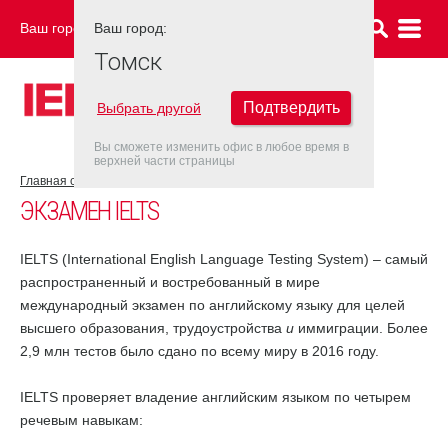
Ваш город:
Ваш город:
ТОМСК
Томск
Подтвердить
Выбрать другой
Вы сможете изменить офис в любое время в
верхней части страницы
Главная страница
Об экзамене IELTS
Экзамен IELTS
ЭКЗАМЕН IELTS
IELTS (International English Language Testing System) – самый
распространенный и востребованный в мире
международный экзамен по английскому языку для целей
высшего образования, трудоустройства
и
иммиграции. Более
2,9 млн тестов было сдано по всему миру в 2016 году.
IELTS проверяет владение английским языком по четырем
речевым навыкам: