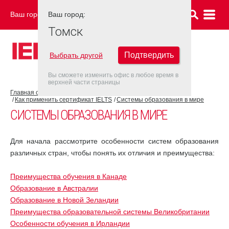
Ваш город:
Ваш город:
ТОМСК
Томск
Подтвердить
Выбрать другой
Вы сможете изменить офис в любое время в
верхней части страницы
Главная страница
Об экзамене IELTS
Как применить сертификат IELTS
Системы образования в мире
СИСТЕМЫ ОБРАЗОВАНИЯ В МИРЕ
Для начала рассмотрите особенности систем образования
различных стран, чтобы понять их отличия и преимущества:
Преимущества обучения в Канаде
Образование в Австралии
Образование в Новой Зеландии
Преимущества образовательной системы Великобритании
Особенности обучения в Ирландии