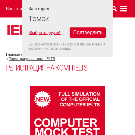
Ваш город:
Ваш город:
ТОМСК
Томск
Подтвердить
Выбрать другой
Вы сможете изменить офис в любое время в
верхней части страницы
Главная страница
Об экзамене IELTS
IELTS на компьютере
Регистрация на комп IELTS
РЕГИСТРАЦИЯ НА КОМП IELTS