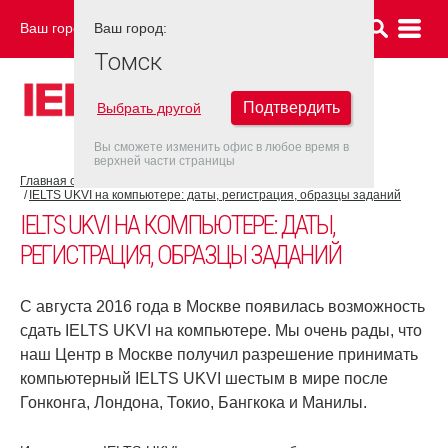
Ваш город:
Ваш город:
ТОМСК
Томск
Подтвердить
Выбрать другой
Вы сможете изменить офис в любое время в
верхней части страницы
Главная страница
Об экзамене IELTS
Экзамен IELTS UKVI
IELTS UKVI на компьютере: даты, регистрация, образцы заданий
IELTS UKVI НА КОМПЬЮТЕРЕ: ДАТЫ,
РЕГИСТРАЦИЯ, ОБРАЗЦЫ ЗАДАНИЙ
С августа 2016 года в Москве появилась возможность
сдать IELTS UKVI на компьютере. Мы очень рады, что
наш Центр в Москве получил разрешение принимать
компьютерный IELTS UKVI шестым в мире после
Гонконга, Лондона, Токио, Бангкока и Манилы.