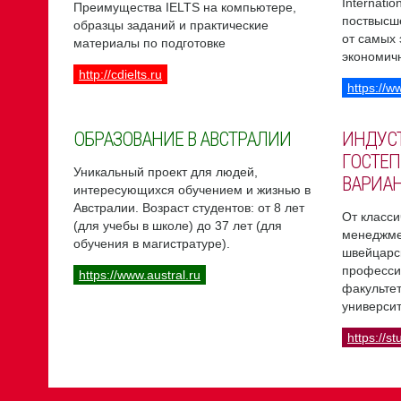
Internati
Преимущества IELTS на компьютере,
поствысш
образцы заданий и практические
от самых
материалы по подготовке
экономич
http://cdielts.ru
https://w
ОБРАЗОВАНИЕ В АВСТРАЛИИ
ИНДУС
ГОСТЕП
Уникальный проект для людей,
ВАРИА
интересующихся обучением и жизнью в
Австралии. Возраст студентов: от 8 лет
От класси
(для учебы в школе) до 37 лет (для
менеджме
обучения в магистратуре).
швейцарс
професси
https://www.austral.ru
факультет
университ
https://st