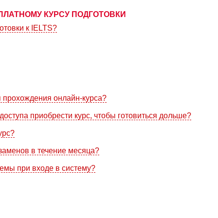
ПЛАТНОМУ КУРСУ ПОДГОТОВКИ
отовки к IELTS?
я прохождения онлайн-курса?
доступа приобрести курс, чтобы готовиться дольше?
урс?
кзаменов в течение месяца?
лемы при входе в систему?