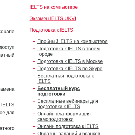
IELTS на компьютере
Экзамен IELTS UKVI
Подготовка к IELTS
cquarie
Пробный IELTS на компьютере
 доступ
Подготовка к IELTS в твоем
городе
латный
Подготовка к IELTS в Москве
Подготовка к IELTS по Skype
Бесплатная подготовка к
IELTS
Бесплатный курс
замена
подготовки
Бесплатные вебинары для
 IELTS
подготовки к IELTS
ое для
Онлайн платформа для
самоподготовки
Онлайн подготовка к IELTS
атного
Образцы заданий и бланков