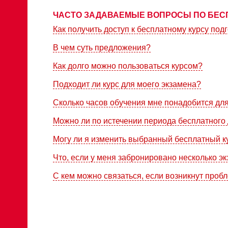
ЧАСТО ЗАДАВАЕМЫЕ ВОПРОСЫ ПО БЕС
Как получить доступ к бесплатному курсу подг
В чем суть предложения?
Как долго можно пользоваться курсом?
Подходит ли курс для моего экзамена?
Сколько часов обучения мне понадобится дл
Можно ли по истечении периода бесплатного 
Могу ли я изменить выбранный бесплатный к
Что, если у меня забронировано несколько э
С кем можно связаться, если возникнут проб