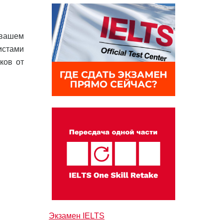
 вашем
истами
ков от
Экзамен IELTS