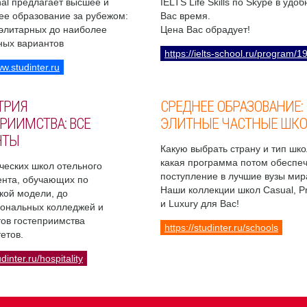
onal предлагает высшее и
IELTS Life Skills по Skype в удо
ее образование за рубежом:
Вас время.
 элитарных до наиболее
Цена Вас обрадует!
ных вариантов
https://ielts-school.ru/program/1
ww.studinter.ru
ТРИЯ
СРЕДНЕЕ ОБРАЗОВАНИЕ:
РИИМСТВА: ВСЕ
ЭЛИТНЫЕ ЧАСТНЫЕ ШК
НТЫ
Какую выбрать страну и тип шко
какая программа потом обеспе
ческих школ отельного
поступление в лучшие вузы мир
нта, обучающих по
Наши коллекции школ Casual, 
кой модели, до
и Luxury для Вас!
ональных колледжей и
ов гостеприимства
https://studinter.ru/schools
етов.
udinter.ru/hospitality