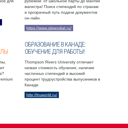
бное для
рубежом: от школьной парты до мантии
магистра! Поиск стипендий по странам
и прозрачный путь подачи документов
он-лайн.
9
https://www.stipendiat.ru/
ОБРАЗОВАНИЕ В КАНАДЕ:
ОЛЫ
ОБУЧЕНИЕ ДЛЯ РАБОТЫ!
лы,
Thompson Rivers University отличает
чит
низкая стоимость обучения, наличие
а?
частичных стипендий и высокий
Premium
процент трудоустройства выпускников в
Канаде.
http://truworld.ru/