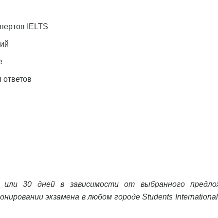
спертов IELTS
ний
е
и ответов
 или 30 дней в зависимости от выбранного предло
ировании экзамена в любом городе Students International