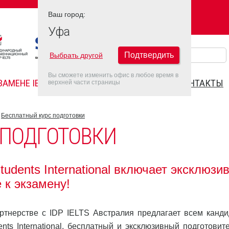
Ваш город:
Ваш город:
УФА
Уфа
Подтвердить
Выбрать другой
Вы сможете изменить офис в любое время в
ЗАМЕНЕ IELTS
FAQ
ДАТЫ IELTS 2022
КОНТАКТЫ
верхней части страницы
Бесплатный курс подготовки
 ПОДГОТОВКИ
udents International включает эксклюзи
 к экзамену!
партнерстве с IDP IELTS Австралия предлагает всем канди
nts International, бесплатный и эксклюзивный подготовит