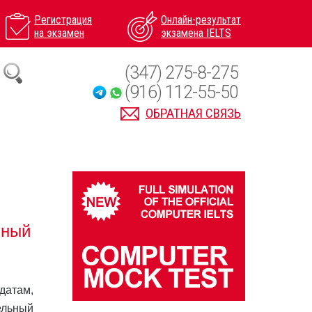
Регистрация
Онлайн-результат
на экзамен
экзамена IELTS
(347) 275-8-275
(916) 112-55-50
ОБРАТНАЯ СВЯЗЬ
вный
датам,
ельный