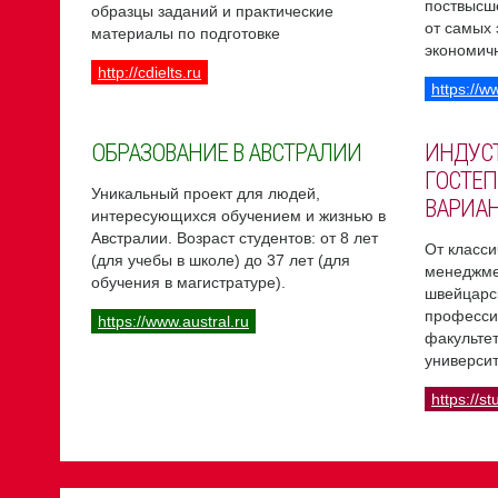
поствысш
образцы заданий и практические
от самых
материалы по подготовке
экономич
http://cdielts.ru
https://w
ОБРАЗОВАНИЕ В АВСТРАЛИИ
ИНДУС
ГОСТЕП
Уникальный проект для людей,
ВАРИА
интересующихся обучением и жизнью в
Австралии. Возраст студентов: от 8 лет
От класси
(для учебы в школе) до 37 лет (для
менеджме
обучения в магистратуре).
швейцарс
професси
https://www.austral.ru
факультет
университ
https://st