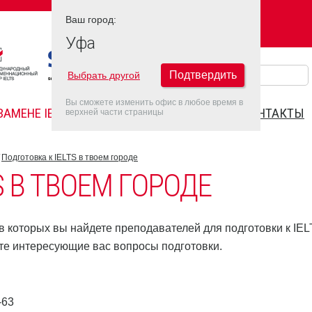
Ваш город:
Ваш город:
УФА
Уфа
Подтвердить
Выбрать другой
Вы сможете изменить офис в любое время в
ЗАМЕНЕ IELTS
FAQ
ДАТЫ IELTS 2022
КОНТАКТЫ
верхней части страницы
Подготовка к IELTS в твоем городе
S В ТВОЕМ ГОРОДЕ
 которых вы найдете преподавателей для подготовки к IEL
те интересующие вас вопросы подготовки.
-63