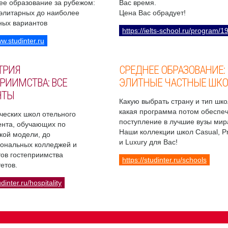
ее образование за рубежом:
Вас время.
 элитарных до наиболее
Цена Вас обрадует!
ных вариантов
https://ielts-school.ru/program/1
ww.studinter.ru
ТРИЯ
СРЕДНЕЕ ОБРАЗОВАНИЕ:
РИИМСТВА: ВСЕ
ЭЛИТНЫЕ ЧАСТНЫЕ ШК
НТЫ
Какую выбрать страну и тип шко
какая программа потом обеспе
ческих школ отельного
поступление в лучшие вузы мир
нта, обучающих по
Наши коллекции школ Casual, 
кой модели, до
и Luxury для Вас!
ональных колледжей и
ов гостеприимства
https://studinter.ru/schools
етов.
udinter.ru/hospitality