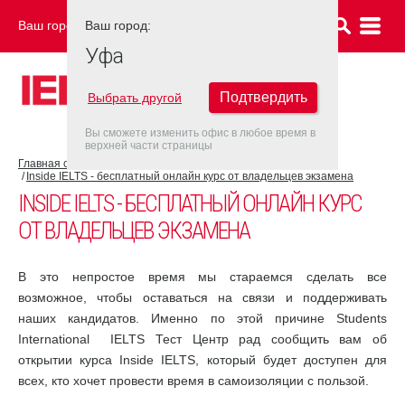
Ваш город:
Ваш город:
УФА
Уфа
Подтвердить
Выбрать другой
Вы сможете изменить офис в любое время в
верхней части страницы
Главная страница
COVID-19
Inside IELTS - бесплатный онлайн курс от владельцев экзамена
INSIDE IELTS - БЕСПЛАТНЫЙ ОНЛАЙН КУРС
ОТ ВЛАДЕЛЬЦЕВ ЭКЗАМЕНА
В это непростое время мы стараемся сделать все
возможное, чтобы оставаться на связи и поддерживать
наших кандидатов. Именно по этой причине Students
International IELTS Тест Центр рад сообщить вам об
открытии курса Inside IELTS, который будет доступен для
всех, кто хочет провести время в самоизоляции с пользой.