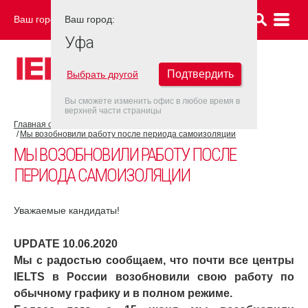
Ваш город:
Ваш город:
УФА
Уфа
Подтвердить
Выбрать другой
Вы сможете изменить офис в любое время в
верхней части страницы
Главная страница
COVID-19
Мы возобновили работу после периода самоизоляции
МЫ ВОЗОБНОВИЛИ РАБОТУ ПОСЛЕ
ПЕРИОДА САМОИЗОЛЯЦИИ
Уважаемые кандидаты!
UPDATE 10.06.2020
Мы с радостью сообщаем, что почти все центры
IELTS в России возобновили свою работу по
обычному графику и в полном режиме.