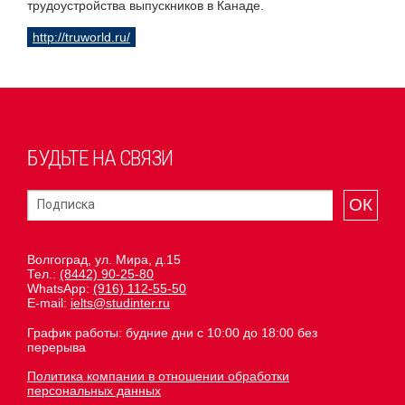
трудоустройства выпускников в Канаде.
http://truworld.ru/
БУДЬТЕ НА СВЯЗИ
ОК
Волгоград, ул. Мира, д.15
Тел.:
(8442) 90-25-80
WhatsApp:
(916) 112-55-50
E-mail:
ielts@studinter.ru
График работы: будние дни с 10:00 до 18:00 без
перерыва
Политика компании в отношении обработки
персональных данных