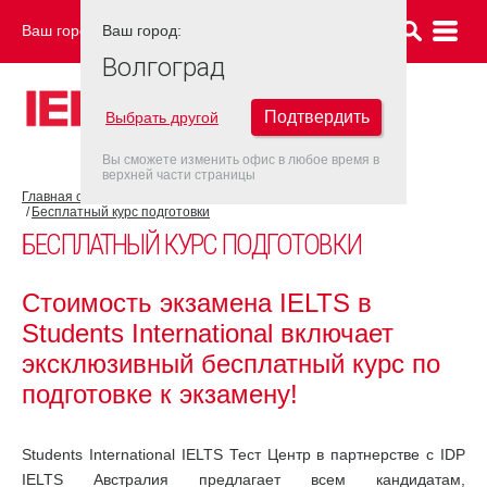
Ваш город:
Ваш город:
ВОЛГОГРАД
Волгоград
Подтвердить
Выбрать другой
Вы сможете изменить офис в любое время в
верхней части страницы
Главная страница
Об экзамене IELTS
Подготовка к IELTS
Бесплатный курс подготовки
БЕСПЛАТНЫЙ КУРС ПОДГОТОВКИ
Стоимость экзамена IELTS в
Students International включает
эксклюзивный бесплатный курс по
подготовке к экзамену!
Students International IELTS Тест Центр в партнерстве с IDP
IELTS Австралия предлагает всем кандидатам,