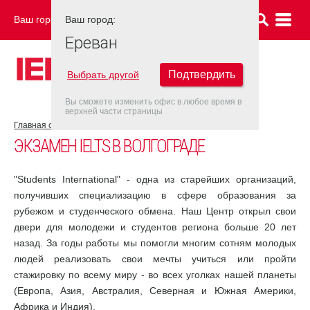
Ваш город:
Ваш город:
ЕРЕВАН
Ереван
Подтвердить
Выбрать другой
Вы сможете изменить офис в любое время в
верхней части страницы
Главная страница
Волгоград
ЭКЗАМЕН IELTS В ВОЛГОГРАДЕ
"Students International" - одна из старейших организаций,
получивших специализацию в сфере образования за
рубежом и студенческого обмена. Наш Центр открыл свои
двери для молодежи и студентов региона больше 20 лет
назад. За годы работы мы помогли многим сотням молодых
людей реализовать свои мечты учиться или пройти
стажировку по всему миру - во всех уголках нашей планеты
(Европа, Азия, Австралия, Северная и Южная Америки,
Африка и Индия).