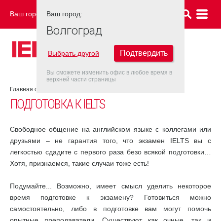
Ваш город:
Ваш город:
ВОЛГОГРАД
Волгоград
Подтвердить
Выбрать другой
Вы сможете изменить офис в любое время в
верхней части страницы
Главная страница
Об экзамене IELTS
Подготовка к IELTS
ПОДГОТОВКА К IELTS
Свободное общение на английском языке с коллегами или
друзьями – не гарантия того, что экзамен IELTS вы с
легкостью сдадите с первого раза безо всякой подготовки…
Хотя, признаемся, такие случаи тоже есть!
Подумайте... Возможно, имеет смысл уделить некоторое
время подготовке к экзамену? Готовиться можно
самостоятельно, либо в подготовке вам могут помочь
опытные преподаватели. Существуют как очные, так и