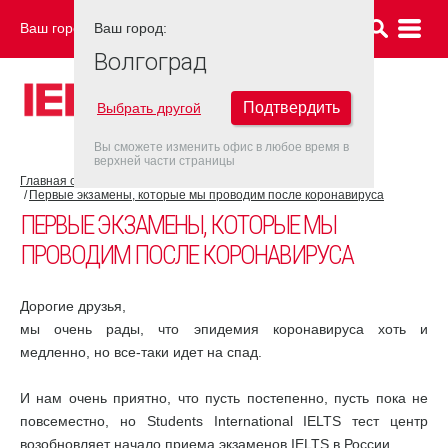
Ваш город:
Ваш город:
ВОЛГОГРАД
Волгоград
Подтвердить
Выбрать другой
Вы сможете изменить офис в любое время в
верхней части страницы
Главная страница
COVID-19
Первые экзамены, которые мы проводим после коронавируса
ПЕРВЫЕ ЭКЗАМЕНЫ, КОТОРЫЕ МЫ
ПРОВОДИМ ПОСЛЕ КОРОНАВИРУСА
Дорогие друзья,
мы очень рады, что эпидемия коронавируса хоть и
медленно, но все-таки идет на спад.
И нам очень приятно, что пусть постепенно, пусть пока не
повсеместно, но Students International IELTS тест центр
возобновляет начало приема экзаменов IELTS в России.