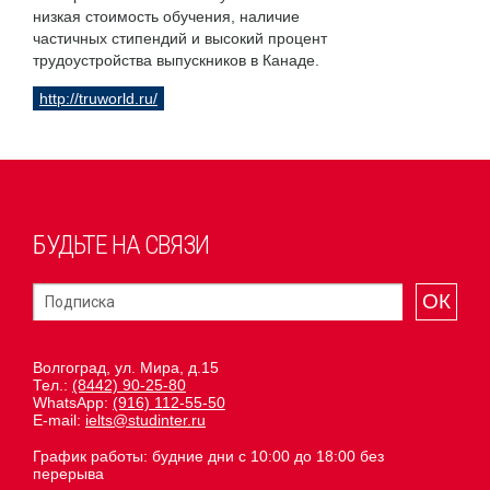
низкая стоимость обучения, наличие
частичных стипендий и высокий процент
трудоустройства выпускников в Канаде.
http://truworld.ru/
БУДЬТЕ НА СВЯЗИ
ОК
Волгоград, ул. Мира, д.15
Тел.:
(8442) 90-25-80
WhatsApp:
(916) 112-55-50
E-mail:
ielts@studinter.ru
График работы: будние дни с 10:00 до 18:00 без
перерыва