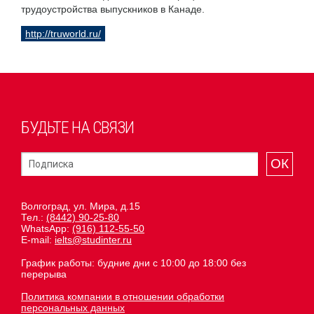
трудоустройства выпускников в Канаде.
http://truworld.ru/
БУДЬТЕ НА СВЯЗИ
ОК
Волгоград, ул. Мира, д.15
Тел.:
(8442) 90-25-80
WhatsApp:
(916) 112-55-50
E-mail:
ielts@studinter.ru
График работы: будние дни с 10:00 до 18:00 без
перерыва
Политика компании в отношении обработки
персональных данных