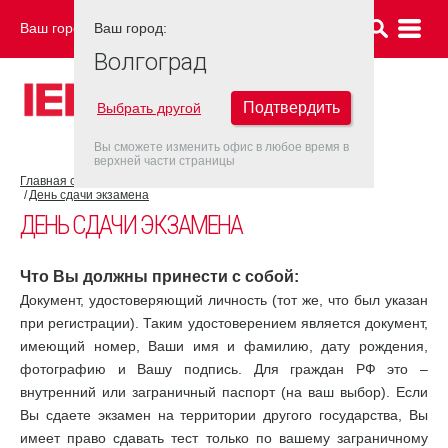
Ваш город:
Ваш город:
ВОЛГОГРАД
Волгоград
Подтвердить
Выбрать другой
Вы сможете изменить офис в любое время в
верхней части страницы
Главная страница
Об экзамене IELTS
Экзамен IELTS
День сдачи экзамена
ДЕНЬ СДАЧИ ЭКЗАМЕНА
Что Вы должны принести с собой:
Документ, удостоверяющий личность (тот же, что был указан
при регистрации). Таким удостоверением является документ,
имеющий номер, Ваши имя и фамилию, дату рождения,
фотографию и Вашу подпись. Для граждан РФ это –
внутренний или заграничный паспорт (на ваш выбор). Если
Вы сдаете экзамен на территории другого государства, Вы
имеет право сдавать тест только по вашему заграничному