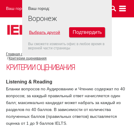
Ваш город:
Ваш город:
ВОРОНЕЖ
Воронеж
Подтвердить
Выбрать другой
Вы сможете изменить офис в любое время в
верхней части страницы
Главная страница
Об экзамене IELTS
Результат IELTS
Критерии оценивания
КРИТЕРИИ ОЦЕНИВАНИЯ
Listening & Reading
Бланки вопросов по Аудированию и Чтению содержат по 40
вопросов; за каждый правильный ответ начисляется один
балл; максимально кандидат может набрать за каждый из
разделов по 40 баллов. В зависимости от количества
полученных баллов (правильных ответов) выставляется
оценка от 1 до 9 баллов IELTS.