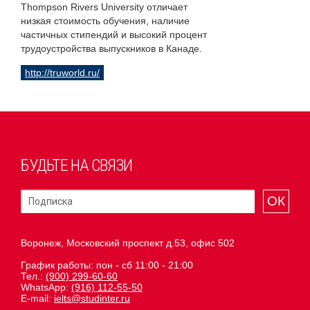
Thompson Rivers University отличает
низкая стоимость обучения, наличие
частичных стипендий и высокий процент
трудоустройства выпускников в Канаде.
http://truworld.ru/
БУДЬТЕ НА СВЯЗИ
ОК
Воронеж, Московский проспект д.53, офис 502
График работы: пон - сб 11:00 - 21:00
Тел.:
(900) 299-60-60
WhatsApp:
(916) 112-55-50
E-mail:
ielts@studinter.ru