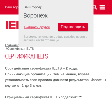
Ваш город:
Ваш город:
ВОРОНЕЖ
Воронеж
Подтвердить
Выбрать другой
Вы сможете изменить офис в любое время в
верхней части страницы
Главная страница
Об экзамене IELTS
Результат IELTS
Сертификат IELTS
СЕРТИФИКАТ IELTS
Срок действия сертификата IELTS –
2 года.
Принимающие организации, тем не менее, вправе
устанавливать свои правила давности результатов. Известны
случаи от 1 до 3-х лет.
Официальный сертификат IELTS содержит* **: