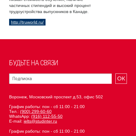
частичных стипендий и высокий процент
трудоустройства выпускников в Канаде.
http://truworld.ru/
БУДЬТЕ НА СВЯЗИ
ОК
Воронеж, Московский проспект д.53, офис 502
График работы: пон - сб 11:00 - 21:00
Тел.:
(900) 299-60-60
WhatsApp:
(916) 112-55-50
E-mail:
ielts@studinter.ru
График работы: пон - сб 11:00 - 21:00