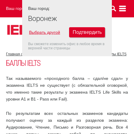
Ваш город:
Ваш город:
ВОРОНЕЖ
Воронеж
Подтвердить
Выбрать другой
Вы сможете изменить офис в любое время в
верхней части страницы
Главная страница
Об экзамене IELTS
Результат IELTS
Баллы IELTS
БАЛЛЫ IELTS
Так называемого «проходного балла – сдал/не сдал» у
экзамена IELTS не существует (с обязательной оговоркой,
что именно такие резуьтаты у экзамена IELTS Life Skills на
уровни А1 и В1 - Pass или Fail).
По результатам всех остальных экзаменов кандидаты
получают оценку за каждый из разделов экзамена:
Аудирование, Чтение, Письмо и Разговорная речь. Все 4