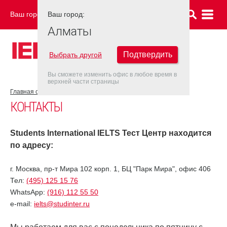
Ваш город:
Ваш город:
АЛМАТЫ
Алматы
Подтвердить
Выбрать другой
Вы сможете изменить офис в любое время в
верхней части страницы
Главная страница
Контакты
КОНТАКТЫ
Students International IELTS Тест Центр находится
по адресу:
г. Москва, пр-т Мира 102 корп. 1, БЦ "Парк Мира", офис 406
Тел:
(495) 125 15 76
WhatsApp:
(916) 112 55 50
e-mail:
ielts@studinter.ru