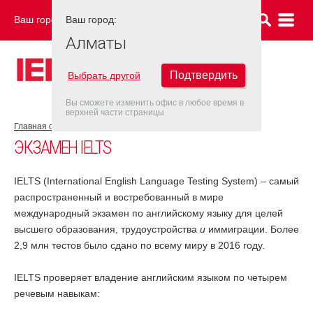
Ваш город:
Ваш город:
АЛМАТЫ
Алматы
Подтвердить
Выбрать другой
Вы сможете изменить офис в любое время в
верхней части страницы
Главная страница
Об экзамене IELTS
Экзамен IELTS
ЭКЗАМЕН IELTS
IELTS (International English Language Testing System) – самый
распространенный и востребованный в мире
международный экзамен по английскому языку для целей
высшего образования, трудоустройства
и
иммиграции. Более
2,9 млн тестов было сдано по всему миру в 2016 году.
IELTS проверяет владение английским языком по четырем
речевым навыкам: