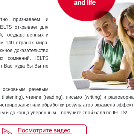
стно признаваем и
IELTS открывает для
, государственных и
м 140 странах мира,
ежное доказательство
их сомнений, IELTS
т Вас, куда бы Вы не
м основным речевым
istening), чтение (reading), письмо (writing) и разговорн
нистрирования или обработки результатов экзамена эффект
 и до конца уверенным – получите свой балл по IELTS!