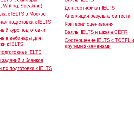
, Writing, Speaking)
Доп сертификат IELTS
вка к IELTS в Москве
Апелляция результатов теста
ная подготовка к IELTS
Критерии оценивания
ный курс подготовки
Баллы IELTS и шкала CEFR
ные вебинары для
Соотношение IELTS с TOEFL и
ки к IELTS
другими экзаменами
подготовка к IELTS
 заданий и бланков
 по подготовке к IELTS