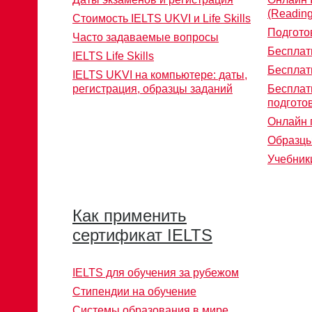
(Reading
Стоимость IELTS UKVI и Life Skills
Подгото
Часто задаваемые вопросы
Бесплат
IELTS Life Skills
Бесплат
IELTS UKVI на компьютере: даты,
регистрация, образцы заданий
Бесплат
подготов
Онлайн 
Образцы
Учебники
Как применить
сертификат IELTS
IELTS для обучения за рубежом
Стипендии на обучение
Системы образования в мире