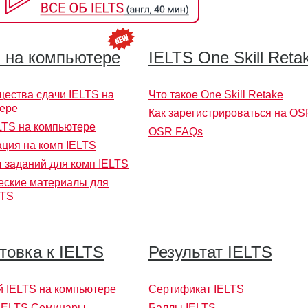
 на компьютере
IELTS One Skill Reta
ества сдачи IELTS на
Что такое One Skill Retake
ере
Как зарегистрироваться на OS
LTS на компьютере
OSR FAQs
ация на комп IELTS
 заданий для комп IELTS
еские материалы для
LTS
товка к IELTS
Результат IELTS
 IELTS на компьютере
Сертификат IELTS
IELTS Семинары
Баллы IELTS