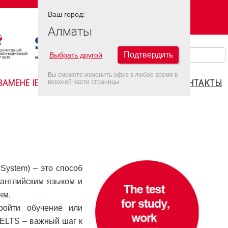
Ваш город:
Ваш город:
АЛМАТЫ
Алматы
Подтвердить
Выбрать другой
Вы сможете изменить офис в любое время в
ЗАМЕНЕ IELTS
FAQ
ДАТЫ IELTS 2026
КОНТАКТЫ
верхней части страницы
g System) – это способ
английским языком и
ям.
ройти обучение или
IELTS – важный шаг к