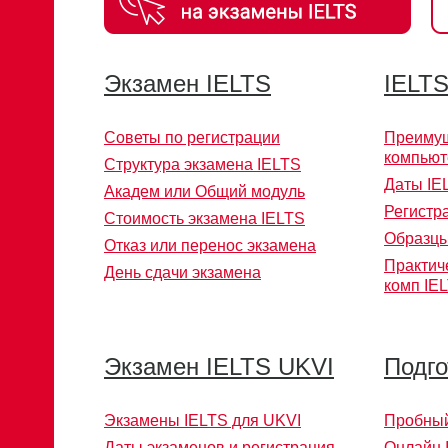
Экзамен IELTS
IELTS
Советы по регистрации
Преимущ
компьют
Структура экзамена IELTS
Даты IE
Академ или Общий модуль
Регистр
Стоимость экзамена IELTS
Образцы
Отказ или перенос экзамена
Практич
День сдачи экзамена
комп IE
Экзамен IELTS UKVI
Подго
Экзамены IELTS для UKVI
Пробный
Даты экзаменов и регистрация
Онлайн 