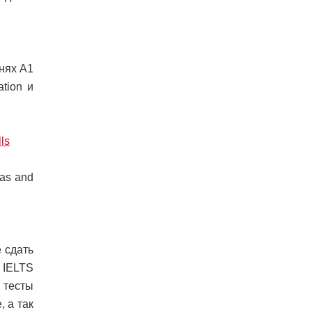
внях А1
tion и
lls
as and
 сдать
 IELTS
 тесты
 а так