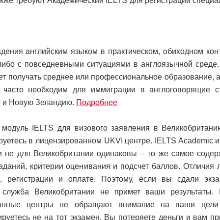
также требуют Академический IELTS для регистрации специа
дения английским языком в практическом, обиходном конт
 либо с повседневными ситуациями в англоязычной среде.
едет получать среднее или профессиональное образование, 
, часто необходим для иммиграции в англоговорящие с
у и Новую Зеландию.
Подробнее
модуль IELTS для визового заявления в Великобритани
руетесь в лицензированном UKVI центре. IELTS Academic и
 и не для Великобритании одинаковы – то же самое содер
аданий, критерии оценивания и подсчет баллов. Отличия 
х, регистрации и оплате. Поэтому, если вы сдали экз
 служба Великобритании не примет ваши результаты. 
ованные центры не обращают внимание на ваши цел
ируетесь не на тот экзамен. Вы потеряете деньги и вам пр