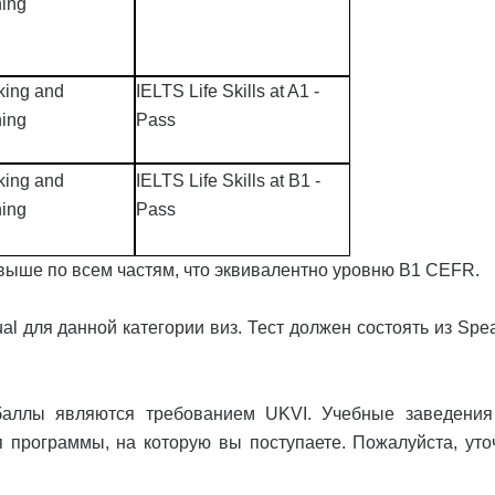
ning
king and
IELTS Life Skills at A1 -
ning
Pass
king and
IELTS Life Skills at B1 -
ning
Pass
 выше по всем частям, что эквивалентно уровню В1 CEFR.
al для данной категории виз. Тест должен состоять из Spe
 баллы являются требованием UKVI. Учебные заведения
 программы, на которую вы поступаете. Пожалуйста, уто