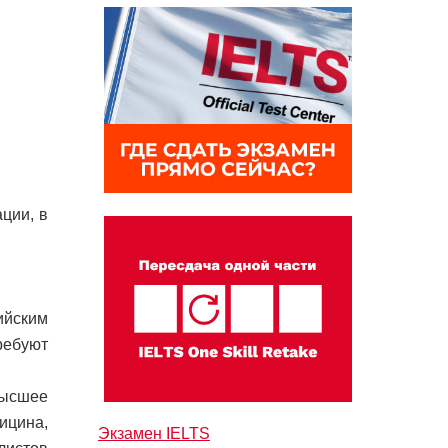
ции, в
ийским
ребуют
высшее
ицина,
Экзамен IELTS