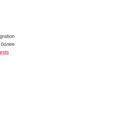
ration
 более
ests