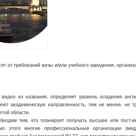
т от требований визы и/или учебного заведения, организа
 видно из названия, определяет уровень владения англ
еют академическую направленность, тем не менее, не т
ятой области.
обходим тем, кто планирует получать высшее или пост-
мо этого многие профессиональные организации (мед