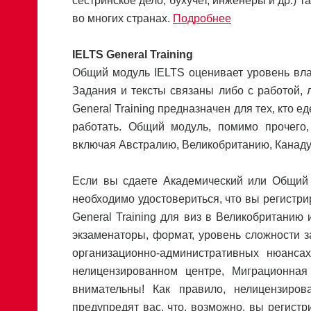
сестринское дело, бухучет, инженеры и др.) 
во многих странах.
Подробнее
IELTS General Training
Общий модуль IELTS оценивает уровень вла
Задания и тексты связаны либо с работой,
General Training предназначен для тех, кто 
работать. Общий модуль, помимо прочего
включая Австралию, Великобританию, Канад
Если вы сдаете Академический или Общий 
необходимо удостовериться, что вы регистри
General Training для виз в Великобританию
экзаменаторы, формат, уровень сложности з
организационно-административных нюанса
нелицензированном центре, Миграционная
внимательны! Как правило, нелицензир
предупредят вас, что, возможно, вы регистр