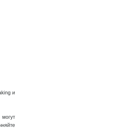
aking и
 могут
чняйте