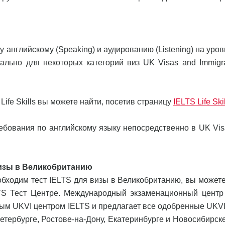
му английскому (Speaking) и аудированию (Listening) на уро
льно для некоторых категорий виз UK Visas and Immigra
ife Skills вы можете найти, посетив страницу
IELTS Life Ski
ебования по английскому языку непосредственно в UK Vis
визы в Великобританию
бходим тест IELTS для визы в Великобританию, вы можете
TS Тест Центре. Международный экзаменационный центр
нным UKVI центром IELTS и предлагает все одобренные UKVI
тербурге, Ростове-на-Дону, Екатеринбурге и Новосибирске,