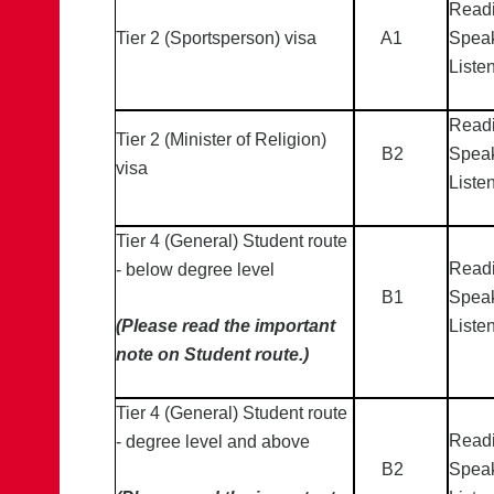
Readi
Tier 2 (Sportsperson) visa
A1
Speak
Liste
Readi
Tier 2 (Minister of Religion)
B2
Speak
visa
Liste
Tier 4 (General) Student route
Readi
- below degree level
B1
Speak
(Please read the important
Liste
note on Student route.)
Tier 4 (General) Student route
Readi
- degree level and above
B2
Speak