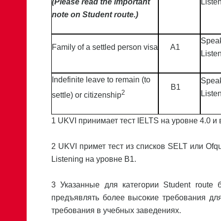
(Please read the important
Liste
note on Student route.)
Spea
Family of a settled person visa
A1
Liste
Indefinite leave to remain (to
Spea
B1
2
Liste
settle) or citizenship
1
UKVI принимает тест IELTS на уровне 4.0 и
2
UKVI примет тест из списков SELT или Ofqu
Listening на уровне В1.
3
Указанные для категории Student route
предъявлять более высокие требования для
требования в учебных заведениях.