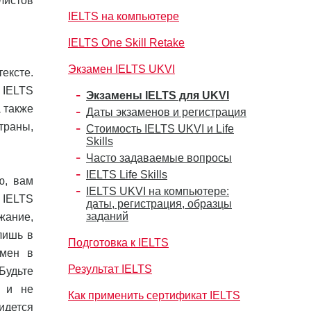
листов
IELTS на компьютере
IELTS One Skill Retake
Экзамен IELTS UKVI
ексте.
 IELTS
Экзамены IELTS для UKVI
а также
Даты экзаменов и регистрация
траны,
Стоимость IELTS UKVI и Life
Skills
Часто задаваемые вопросы
IELTS Life Skills
ю, вам
IELTS UKVI на компьютере:
 IELTS
даты, регистрация, образцы
заданий
жание,
лишь в
Подготовка к IELTS
амен в
Результат IELTS
Будьте
и и не
Как применить сертификат IELTS
идется