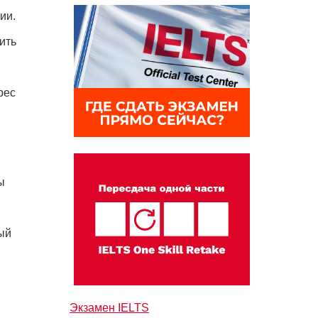
ии.
ить
рес
ы
ый
Экзамен IELTS