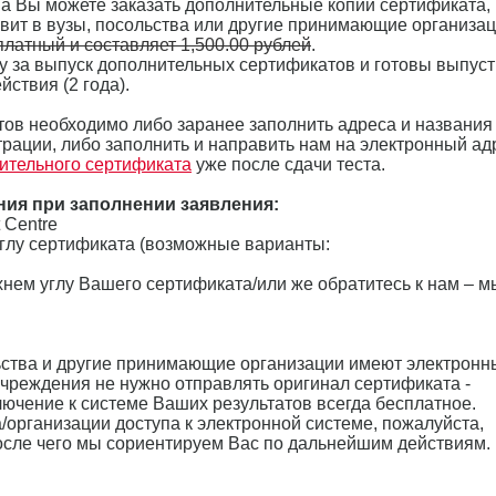
ена Вы можете заказать дополнительные копии сертификата,
вит в вузы, посольства или другие принимающие организац
латный и составляет 1,500.00 рублей
.
у за выпуск дополнительных сертификатов и готовы выпуст
йствия (2 года).
ов необходимо либо заранее заполнить адреса и названия
рации, либо заполнить и направить нам на электронный ад
ительного сертификата
уже после сдачи теста.
ния при заполнении заявления:
t Centre
углу сертификата (возможные варианты:
хнем углу Вашего сертификата/или же обратитесь к нам – м
ьства и другие принимающие организации имеют электронн
 учреждения не нужно отправлять оригинал сертификата -
лючение к системе Ваших результатов всегда бесплатное.
/организации доступа к электронной системе, пожалуйста,
после чего мы сориентируем Вас по дальнейшим действиям.