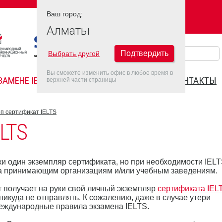
Ваш город:
Ваш город:
АЛМАТЫ
Алматы
Подтвердить
Выбрать другой
Вы сможете изменить офис в любое время в
ЗАМЕНЕ IELTS
FAQ
ДАТЫ IELTS 2026
КОНТАКТЫ
верхней части страницы
п сертификат IELTS
LTS
ки один экземпляр сертификата, но при необходимости IEL
ла принимающим организациям и/или учебным заведениям.
т получает на руки свой личный экземпляр
сертификата IEL
икуда не отправлять. К сожалению, даже в случае утери
международные правила экзамена IELTS.