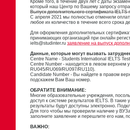
Кроме того, в течение двух лет с даты экзам
который наш Центр по Вашему запросу отпра
Выпуск дополнительного сертификата IELTS п
С апреля 2021 мы полностью отменили оплат
любое их количество в течение всего срока де
Для оформления дополнительных сертификат
принимающих организаций при онлайн регист
ielts@studinter.ru
заявление на выпуск дополн
Данные, которые могут вызвать затрудне
Сentre Name - Students International IELTS Tes
Centre Number - находится в левом верхнем 
RU045/RU069/RU097/RU110).
Candidate Number - Вы найдете в правом вер
подскажем Вам Ваш номер.
ОБРАТИТЕ ВНИМАНИЕ:
Многие образовательные учреждения, посол
доступ к системе результатов IELTS. В такие
результаты будут доступны электронно. Подк
Для того чтобы мы проверили наличие у ВУЗа
заполните заявление и перешлите его нам, 
ВАЖНО: