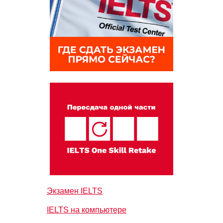
Экзамен IELTS
IELTS на компьютере