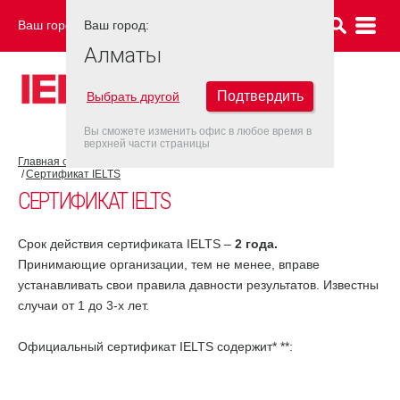
Ваш город:
Ваш город:
АЛМАТЫ
Алматы
Подтвердить
Выбрать другой
Вы сможете изменить офис в любое время в
верхней части страницы
Главная страница
Об экзамене IELTS
Результат IELTS
Сертификат IELTS
СЕРТИФИКАТ IELTS
Срок действия сертификата IELTS –
2 года.
Принимающие организации, тем не менее, вправе
устанавливать свои правила давности результатов. Известны
случаи от 1 до 3-х лет.
Официальный сертификат IELTS содержит* **: