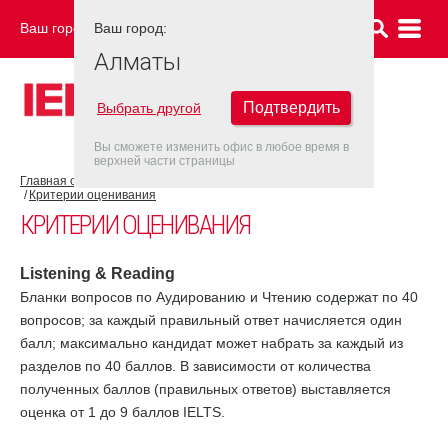
Ваш город:
Ваш город:
АЛМАТЫ
Алматы
Подтвердить
Выбрать другой
Вы сможете изменить офис в любое время в
верхней части страницы
Главная страница
Об экзамене IELTS
Результат IELTS
Критерии оценивания
КРИТЕРИИ ОЦЕНИВАНИЯ
Listening & Reading
Бланки вопросов по Аудированию и Чтению содержат по 40
вопросов; за каждый правильный ответ начисляется один
балл; максимально кандидат может набрать за каждый из
разделов по 40 баллов. В зависимости от количества
полученных баллов (правильных ответов) выставляется
оценка от 1 до 9 баллов IELTS.