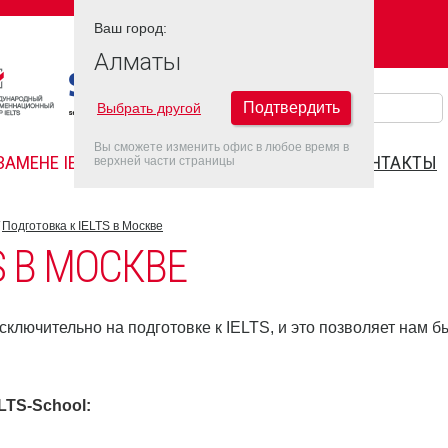
Ваш город:
Ваш город:
АЛМАТЫ
Алматы
Подтвердить
Выбрать другой
Вы сможете изменить офис в любое время в
ЗАМЕНЕ IELTS
FAQ
ДАТЫ IELTS 2026
КОНТАКТЫ
верхней части страницы
Подготовка к IELTS в Москве
S В МОСКВЕ
ключительно на подготовке к IELTS, и это позволяет нам б
ELTS-School
: