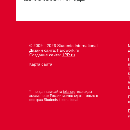
© 2009—2026 Students International.
М
Дизайн сайта:
hardwork.ru
д
Создание сайта:
1PR.ru
Карта сайта
1
E
* - по данным сайта
ielts.org
, все виды
экзаменов в России можно сдать только в
центрах Students International
с