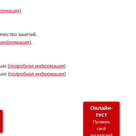
формация
).
чество занятий.
 информация
).
но (
подробная информация
)
но (
подробная информация
)
Онлайн-
тест
Проверь
свой
английский