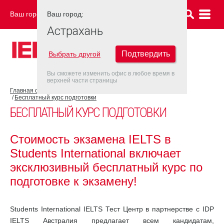
Ваш город:
Ваш город:
АСТРАХАНЬ
Астрахань
Подтвердить
Выбрать другой
Вы сможете изменить офис в любое время в
верхней части страницы
Главная страница
Об экзамене IELTS
Подготовка к IELTS
Бесплатный курс подготовки
БЕСПЛАТНЫЙ КУРС ПОДГОТОВКИ
Стоимость экзамена IELTS в
Students International включает
эксклюзивный бесплатный курс по
подготовке к экзамену!
Students International IELTS Тест Центр в партнерстве с IDP
IELTS Австралия предлагает всем кандидатам,