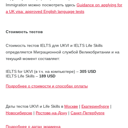
Immigration можно посмотреть здесь
Guidance on applying for
a UK visa: approved English language tests
Стоимость тестов
Стоимость тестов IELTS для UKVI и IELTS Life Skills
определяется Миграционной службой Великобритании и на
текущий момент составляет:
IELTS for UKVI (в т.ч. на компьютере) –
305 USD
IELTS Life Skills –
189 USD
Подробнее о стоимости и способах оплаты
Даты тестов UKVI и Life Skills в
Москве
|
Екатеринбурге
|
Новосибирске
|
Ростове-на-Дону
|
Санкт-Петербурге
Подробнее о датах экзамена