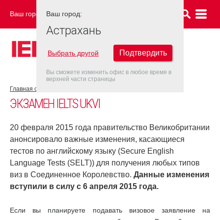
Ваш город:
Ваш город:
АСТРАХАНЬ
Астрахань
Подтвердить
Выбрать другой
Вы сможете изменить офис в любое время в
верхней части страницы
Главная страница
Об экзамене IELTS
Экзамен IELTS UKVI
ЭКЗАМЕН IELTS UKVI
20 февраля 2015 года правительство Великобритании
анонсировало важные изменения, касающиеся
тестов по английскому языку (Secure English
Language Tests (SELT)) для получения любых типов
виз в Соединенное Королевство.
Данные изменения
вступили в силу с 6 апреля 2015 года.
Если вы планируете подавать визовое заявление на