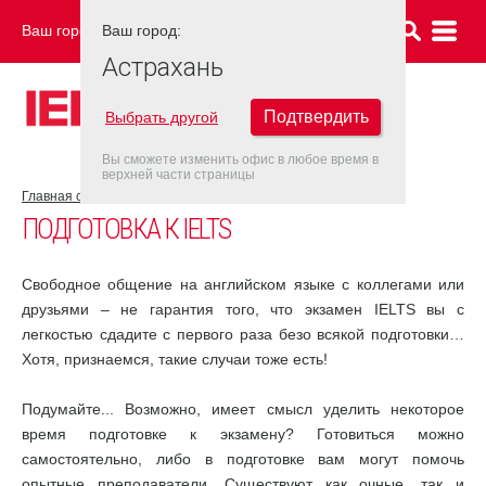
Ваш город:
Ваш город:
АСТРАХАНЬ
Астрахань
Подтвердить
Выбрать другой
Вы сможете изменить офис в любое время в
верхней части страницы
Главная страница
Об экзамене IELTS
Подготовка к IELTS
ПОДГОТОВКА К IELTS
Свободное общение на английском языке с коллегами или
друзьями – не гарантия того, что экзамен IELTS вы с
легкостью сдадите с первого раза безо всякой подготовки…
Хотя, признаемся, такие случаи тоже есть!
Подумайте... Возможно, имеет смысл уделить некоторое
время подготовке к экзамену? Готовиться можно
самостоятельно, либо в подготовке вам могут помочь
опытные преподаватели. Существуют как очные, так и