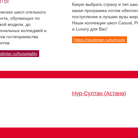
НТЫ
Какую выбрать страну и тип шко
какая программа потом обеспе
ческих школ отельного
поступление в лучшие вузы мир
нта, обучающих по
Наши коллекции школ Casual, 
кой модели, до
и Luxury для Вас!
ональных колледжей и
ов гостеприимства
https://studinter.ru/schools
етов.
udinter.ru/hospitality
Нур-Султан (Астана)