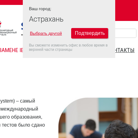
Ваш город:
Ваш город:
АСТРАХАНЬ
Астрахань
Подтвердить
Выбрать другой
Вы сможете изменить офис в любое время в
ЗАМЕНЕ IELTS
FAQ
ДАТЫ IELTS 2022
КОНТАКТЫ
верхней части страницы
 System) – самый
е международный
шего образования,
 тестов было сдано