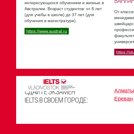
ВАРИА
интересующихся обучением и жизнью в
Австралии. Возраст студентов: от 8 лет
От класси
(для учебы в школе) до 37 лет (для
менеджме
обучения в магистратуре).
швейцарс
професси
https://www.austral.ru
факультет
университ
https://st
СДАЙТЕ ЭКЗАМЕН
Алматы
Ереван
IELTS В СВОЕМ ГОРОДЕ: