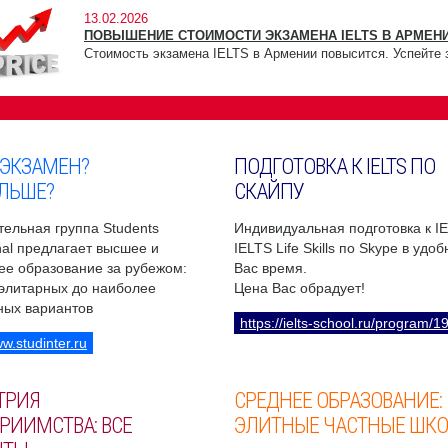
13.02.2026
ПОВЫШЕНИЕ СТОИМОСТИ ЭКЗАМЕНА IELTS В АРМЕНИ
Стоимость экзамена IELTS в Армении повысится. Успейте 
 ЭКЗАМЕН?
ПОДГОТОВКА К IELTS ПО
ЛЬШЕ?
СКАЙПУ
ельная группа Students
Индивидуальная подготовка к I
onal предлагает высшее и
IELTS Life Skills по Skype в удо
ее образование за рубежом:
Вас время.
 элитарных до наиболее
Цена Вас обрадует!
ных вариантов
https://ielts-school.ru/program/1
ww.studinter.ru
ТРИЯ
СРЕДНЕЕ ОБРАЗОВАНИЕ:
РИИМСТВА: ВСЕ
ЭЛИТНЫЕ ЧАСТНЫЕ ШК