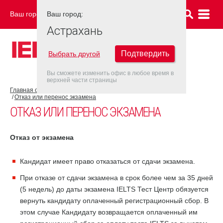
Ваш город:
Ваш город:
АСТРАХАНЬ
Астрахань
Подтвердить
Выбрать другой
Вы сможете изменить офис в любое время в
верхней части страницы
Главная страница
Об экзамене IELTS
Экзамен IELTS
Отказ или перенос экзамена
ОТКАЗ ИЛИ ПЕРЕНОС ЭКЗАМЕНА
Отказ от экзамена
Кандидат имеет право отказаться от сдачи экзамена.
При отказе от сдачи экзамена в срок более чем за 35 дней
(5 недель) до даты экзамена IELTS Тест Центр обязуется
вернуть кандидату оплаченный регистрационный сбор. В
этом случае Кандидату возвращается оплаченный им