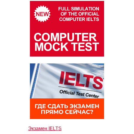
Экзамен IELTS