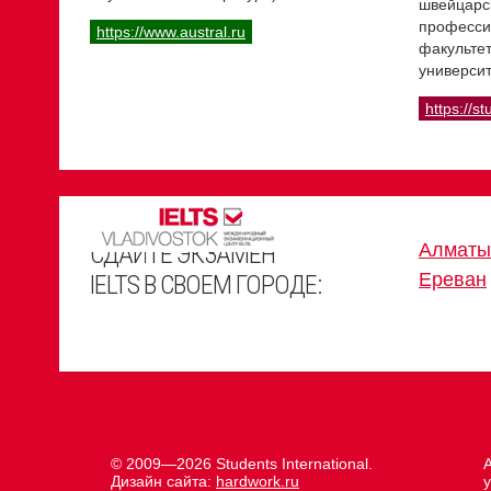
швейцарс
професси
https://www.austral.ru
факультет
университ
https://st
СДАЙТЕ ЭКЗАМЕН
Алматы
Ереван
IELTS В СВОЕМ ГОРОДЕ:
© 2009—2026 Students International.
Дизайн сайта:
hardwork.ru