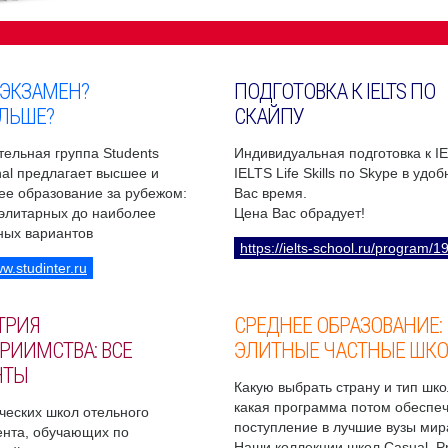
 ЭКЗАМЕН?
ПОДГОТОВКА К IELTS ПО
ЛЬШЕ?
СКАЙПУ
ельная группа Students
Индивидуальная подготовка к I
onal предлагает высшее и
IELTS Life Skills по Skype в удо
ее образование за рубежом:
Вас время.
 элитарных до наиболее
Цена Вас обрадует!
ных вариантов
https://ielts-school.ru/program/1
ww.studinter.ru
ТРИЯ
СРЕДНЕЕ ОБРАЗОВАНИЕ:
РИИМСТВА: ВСЕ
ЭЛИТНЫЕ ЧАСТНЫЕ ШК
НТЫ
Какую выбрать страну и тип шко
какая программа потом обеспе
ческих школ отельного
поступление в лучшие вузы мир
нта, обучающих по
Наши коллекции школ Casual, 