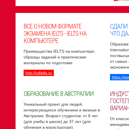
ВСЕ О НОВОМ ФОРМАТЕ
СДАЛИ
ЭКЗАМЕНА IELTS - IELTS НА
ЧТО ДА
КОМПЬЮТЕРЕ
Образоват
Internati
Преимущества IELTS на компьютере,
поствысш
образцы заданий и практические
от самых
материалы по подготовке
экономич
http://cdielts.ru
https://w
ОБРАЗОВАНИЕ В АВСТРАЛИИ
ИНДУС
ГОСТЕП
Уникальный проект для людей,
ВАРИА
интересующихся обучением и жизнью в
Австралии. Возраст студентов: от 8 лет
От класси
(для учебы в школе) до 37 лет (для
менеджме
обучения в магистратуре).