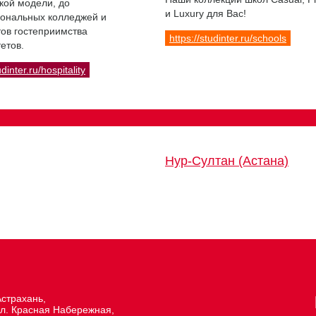
кой модели, до
и Luxury для Вас!
ональных колледжей и
ов гостеприимства
https://studinter.ru/schools
етов.
udinter.ru/hospitality
Нур-Султан (Астана)
Астрахань,
ул. Красная Набережная,