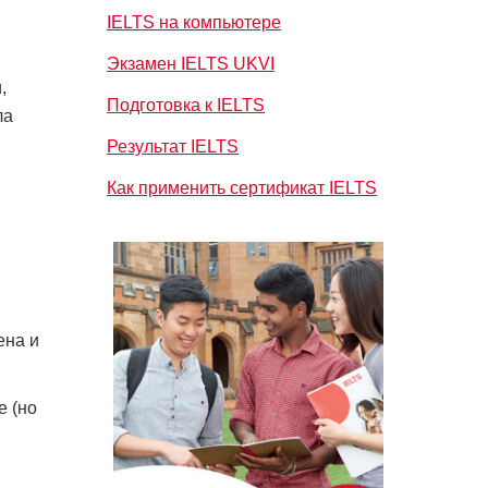
IELTS на компьютере
Экзамен IELTS UKVI
,
Подготовка к IELTS
ла
Результат IELTS
Как применить сертификат IELTS
ена и
е (но