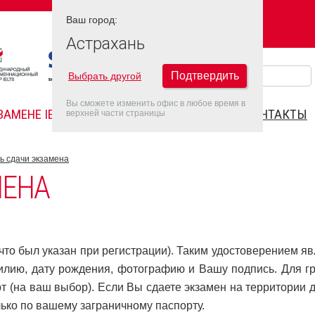
Ваш город:
Ваш город:
АСТРАХАНЬ
Астрахань
Подтвердить
Выбрать другой
Вы сможете изменить офис в любое время в
ЗАМЕНЕ IELTS
FAQ
ДАТЫ IELTS 2022
КОНТАКТЫ
верхней части страницы
ь сдачи экзамена
МЕНА
что был указан при регистрации). Таким удостоверением яв
лию, дату рождения, фотографию и Вашу подпись. Для г
т (на ваш выбор). Если Вы сдаете экзамен на территории д
лько по вашему заграничному паспорту.