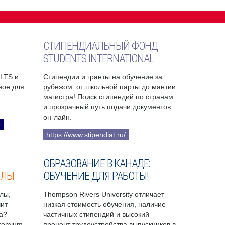
СТИПЕНДИАЛЬНЫЙ ФОНД
STUDENTS INTERNATIONAL
ELTS и
Стипендии и гранты на обучение за
бное для
рубежом: от школьной парты до мантии
магистра! Поиск стипендий по странам
и прозрачный путь подачи документов
он-лайн.
9
https://www.stipendiat.ru/
ОБРАЗОВАНИЕ В КАНАДЕ:
ОЛЫ
ОБУЧЕНИЕ ДЛЯ РАБОТЫ!
лы,
Thompson Rivers University отличает
чит
низкая стоимость обучения, наличие
а?
частичных стипендий и высокий
Premium
процент трудоустройства выпускников в