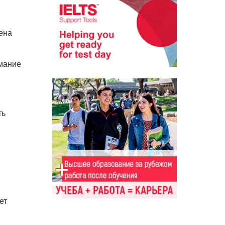
ена
имание
ть
ет