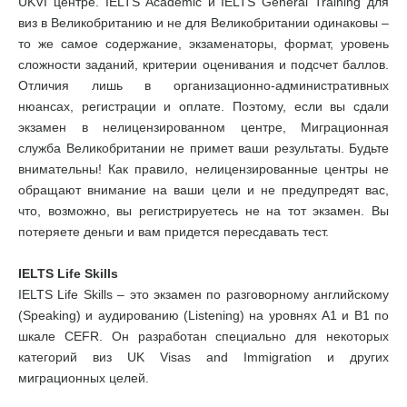
UKVI центре. IELTS Academic и IELTS General Training для
виз в Великобританию и не для Великобритании одинаковы –
то же самое содержание, экзаменаторы, формат, уровень
сложности заданий, критерии оценивания и подсчет баллов.
Отличия лишь в организационно-административных
нюансах, регистрации и оплате. Поэтому, если вы сдали
экзамен в нелицензированном центре, Миграционная
служба Великобритании не примет ваши результаты. Будьте
внимательны! Как правило, нелицензированные центры не
обращают внимание на ваши цели и не предупредят вас,
что, возможно, вы регистрируетесь не на тот экзамен. Вы
потеряете деньги и вам придется пересдавать тест.
IELTS Life Skills
IELTS Life Skills – это экзамен по разговорному английскому
(Speaking) и аудированию (Listening) на уровнях А1 и В1 по
шкале CEFR. Он разработан специально для некоторых
категорий виз UK Visas and Immigration и других
миграционных целей.