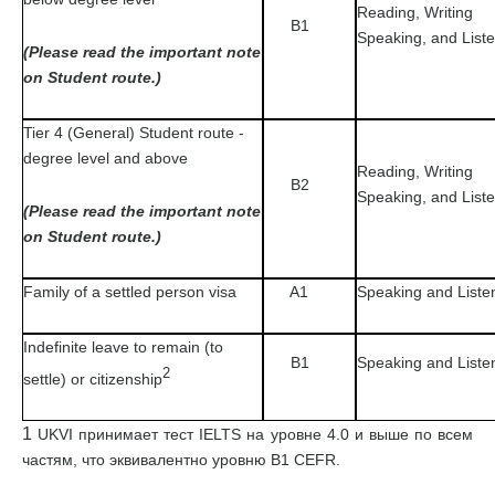
Reading, Writing
B1
Speaking, and List
(Please read the important note
on Student route.)
Tier 4 (General) Student route -
degree level and above
Reading, Writing
B2
Speaking, and List
(Please read the important note
on Student route.)
Family of a settled person visa
A1
Speaking and Liste
Indefinite leave to remain (to
B1
Speaking and Liste
2
settle) or citizenship
1
UKVI принимает тест IELTS на уровне 4.0 и выше по всем
частям, что эквивалентно уровню В1 CEFR.