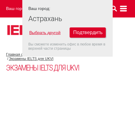
Ваш город:
Ваш город:
АСТРАХАНЬ
Астрахань
Подтвердить
Выбрать другой
Вы сможете изменить офис в любое время в
верхней части страницы
Главная страница
Об экзамене IELTS
Экзамен IELTS UKVI
Экзамены IELTS для UKVI
ЭКЗАМЕНЫ IELTS ДЛЯ UKVI