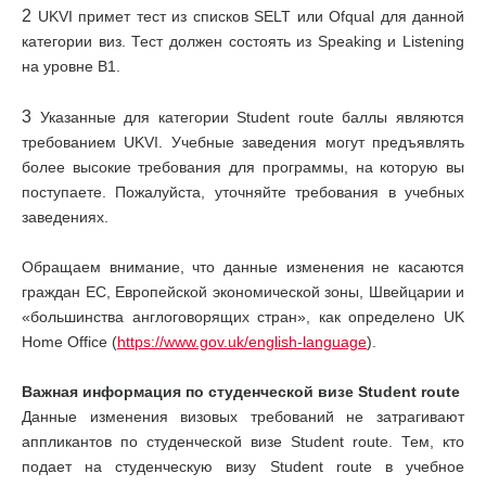
2
UKVI примет тест из списков SELT или Ofqual для данной
категории виз. Тест должен состоять из Speaking и Listening
на уровне В1.
3
Указанные для категории Student route баллы являются
требованием UKVI. Учебные заведения могут предъявлять
более высокие требования для программы, на которую вы
поступаете. Пожалуйста, уточняйте требования в учебных
заведениях.
Обращаем внимание, что данные изменения не касаются
граждан ЕС, Европейской экономической зоны, Швейцарии и
«большинства англоговорящих стран», как определено UK
Home Office (
https://www.gov.uk/english-language
).
Важная информация по студенческой визе Student route
Данные изменения визовых требований не затрагивают
аппликантов по студенческой визе Student route. Тем, кто
подает на студенческую визу Student route в учебное