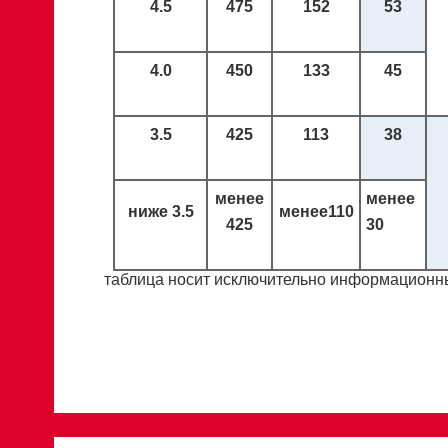
4.5
475
152
53
4.0
450
133
45
3.5
425
113
38
менее
менее
ниже
3.5
менее
110
425
30
таблица носит исключительно информационны