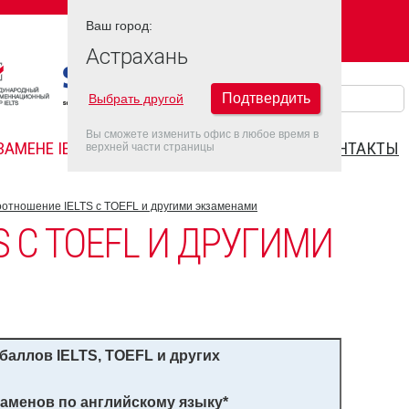
Ваш город:
Ваш город:
АСТРАХАНЬ
Астрахань
Подтвердить
Выбрать другой
Вы сможете изменить офис в любое время в
ЗАМЕНЕ IELTS
FAQ
ДАТЫ IELTS 2022
КОНТАКТЫ
верхней части страницы
отношение IELTS с TOEFL и другими экзаменами
 С TOEFL И ДРУГИМИ
 баллов
IELTS
,
TOEFL
и других
аменов по английскому языку
*