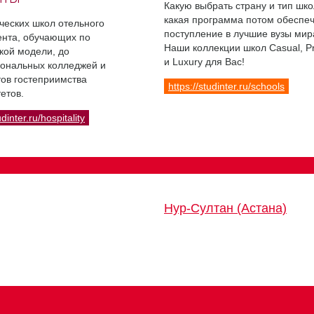
Какую выбрать страну и тип шко
какая программа потом обеспе
ческих школ отельного
поступление в лучшие вузы мир
нта, обучающих по
Наши коллекции школ Casual, 
кой модели, до
и Luxury для Вас!
ональных колледжей и
ов гостеприимства
https://studinter.ru/schools
етов.
udinter.ru/hospitality
Нур-Султан (Астана)