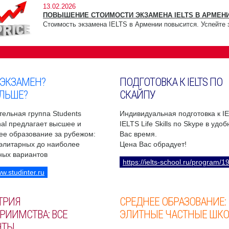
13.02.2026
ПОВЫШЕНИЕ СТОИМОСТИ ЭКЗАМЕНА IELTS В АРМЕНИ
Стоимость экзамена IELTS в Армении повысится. Успейте 
 ЭКЗАМЕН?
ПОДГОТОВКА К IELTS ПО
ЛЬШЕ?
СКАЙПУ
ельная группа Students
Индивидуальная подготовка к I
onal предлагает высшее и
IELTS Life Skills по Skype в удо
ее образование за рубежом:
Вас время.
 элитарных до наиболее
Цена Вас обрадует!
ных вариантов
https://ielts-school.ru/program/1
ww.studinter.ru
ТРИЯ
СРЕДНЕЕ ОБРАЗОВАНИЕ:
РИИМСТВА: ВСЕ
ЭЛИТНЫЕ ЧАСТНЫЕ ШК
НТЫ