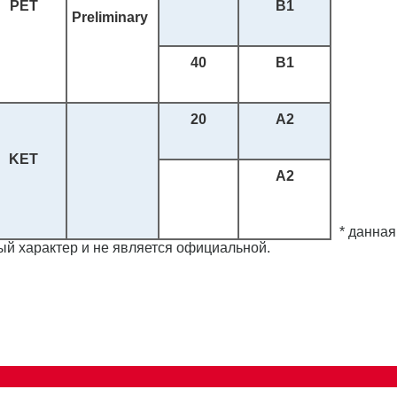
PET
B1
Preliminary
40
B1
20
A2
KET
A2
* данная
й характер и не является официальной.