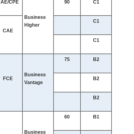
CAE/CPE
90
C1
Business
C1
Higher
CAE
C1
75
B2
Business
FCE
B2
Vantage
B2
60
B1
Business