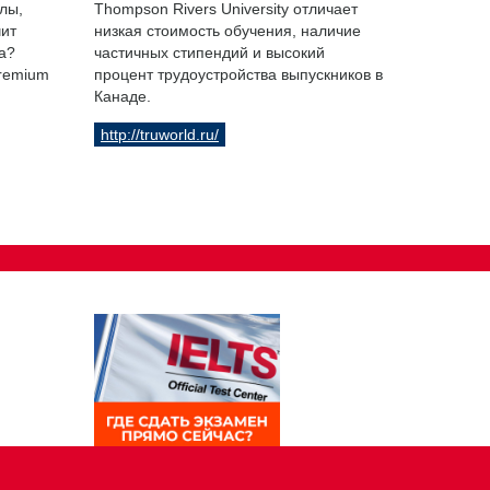
лы,
Thompson Rivers University отличает
чит
низкая стоимость обучения, наличие
а?
частичных стипендий и высокий
Premium
процент трудоустройства выпускников в
Канаде.
http://truworld.ru/