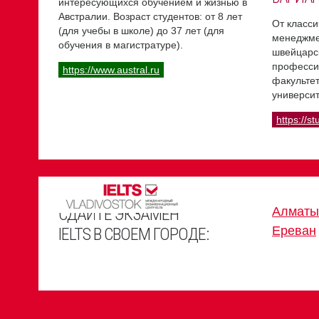
интересующихся обучением и жизнью в
Австралии. Возраст студентов: от 8 лет
От класси
(для учебы в школе) до 37 лет (для
менеджме
обучения в магистратуре).
швейцарс
професси
https://www.austral.ru
факультет
университ
https://st
СДАЙТЕ ЭКЗАМЕН
Алматы
Ереван
IELTS В СВОЕМ ГОРОДЕ: