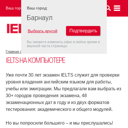
Ваш город:
Ваш город:
БАРНАУЛ
Барнаул
Подтвердить
Выбрать другой
Вы сможете изменить офис в любое время в
верхней части страницы
Главная страница
Об экзамене IELTS
IELTS на компьютере
IELTS НА КОМПЬЮТЕРЕ
Уже почти 30 лет экзамен IELTS служит для проверки
уровня владения английским языком для работы,
учебы или эмиграции. Мы предлагали вам выбрать из
30+ городов проведения экзамена, 48
экзаменационных дат в году и из двух форматов
тестирования: академического и общего модулей.
Но вы попросили большего – и мы прислушались!