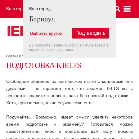
Ваш город:
Ваш город:
БАРНАУЛ
Барнаул
Подтвердить
Выбрать другой
Вы сможете изменить офис в любое время в
верхней части страницы
Главная страница
Об экзамене IELTS
Подготовка к IELTS
ПОДГОТОВКА К IELTS
Свободное общение на английском языке с коллегами или
друзьями – не гарантия того, что экзамен IELTS вы с
легкостью сдадите с первого раза безо всякой подготовки…
Хотя, признаемся, такие случаи тоже есть!
Подумайте... Возможно, имеет смысл уделить некоторое
время подготовке к экзамену? Готовиться можно
самостоятельно, либо в подготовке вам могут помочь
опытные преподаватели. Существуют как очные, так и