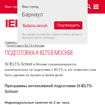
Ваш город:
Ваш город:
БАРНАУЛ
Барнаул
Подтвердить
Выбрать другой
Вы сможете изменить офис в любое время в
верхней части страницы
Главная страница
Об экзамене IELTS
Подготовка к IELTS
Подготовка к IELTS в Москве
ПОДГОТОВКА К IELTS В МОСКВЕ
SI IELTS-School
в Москве специализируется
исключительно на подготовке к IELTS, и это позволяет нам
быть одними из лучших в своём деле!
Программы интенсивной подготовки
SI IELTS-
School
:
Индивидуальные занятия по 2 ак. часа