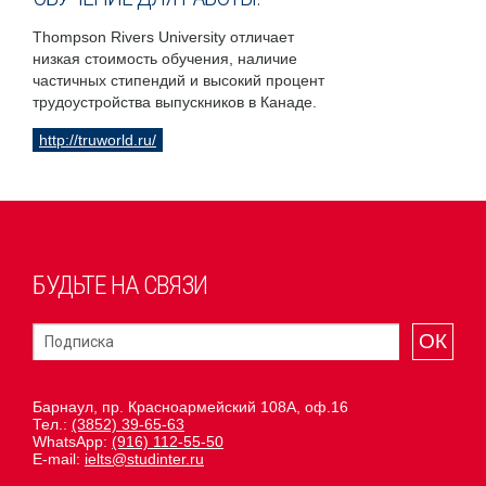
Thompson Rivers University отличает
низкая стоимость обучения, наличие
частичных стипендий и высокий процент
трудоустройства выпускников в Канаде.
http://truworld.ru/
БУДЬТЕ НА СВЯЗИ
ОК
Барнаул, пр. Красноармейский 108А, оф.16
Тел.:
(3852) 39-65-63
WhatsApp:
(916) 112-55-50
E-mail:
ielts@studinter.ru