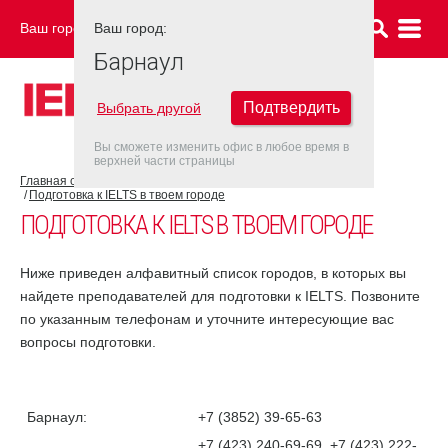
Ваш город:
Ваш город:
БАРНАУЛ
Барнаул
Подтвердить
Выбрать другой
Вы сможете изменить офис в любое время в
верхней части страницы
Главная страница
Об экзамене IELTS
Подготовка к IELTS
Подготовка к IELTS в твоем городе
ПОДГОТОВКА К IELTS В ТВОЕМ ГОРОДЕ
Ниже приведен алфавитный список городов, в которых вы
найдете преподавателей для подготовки к IELTS. Позвоните
по указанным телефонам и уточните интересующие вас
вопросы подготовки.
Барнаул:
+7 (3852) 39-65-63
+7 (423) 240-69-69, +7 (423) 222-