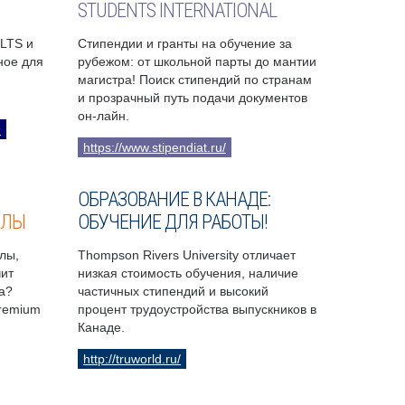
STUDENTS INTERNATIONAL
ELTS и
Стипендии и гранты на обучение за
бное для
рубежом: от школьной парты до мантии
магистра! Поиск стипендий по странам
и прозрачный путь подачи документов
он-лайн.
9
https://www.stipendiat.ru/
ОБРАЗОВАНИЕ В КАНАДЕ:
ОЛЫ
ОБУЧЕНИЕ ДЛЯ РАБОТЫ!
лы,
Thompson Rivers University отличает
чит
низкая стоимость обучения, наличие
а?
частичных стипендий и высокий
Premium
процент трудоустройства выпускников в
Канаде.
http://truworld.ru/