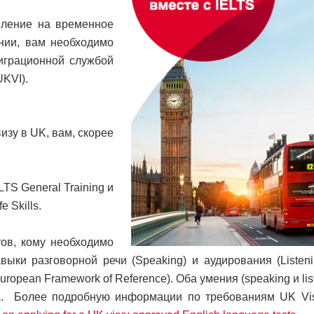
вление на временное
нии, вам необходимо
играционной службой
UKVI).
изу в UK, вам, скорее
TS General Training и
 Skills.
тов, кому необходимо
ыки разговорной речи (Speaking) и аудирования (Listeni
pean Framework of Reference). Оба умения (speaking и lis
на. Более подробную информации по требованиям UK Vi