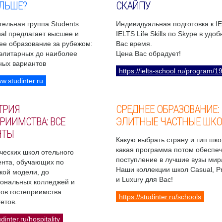
ЛЬШЕ?
СКАЙПУ
ельная группа Students
Индивидуальная подготовка к I
onal предлагает высшее и
IELTS Life Skills по Skype в удо
ее образование за рубежом:
Вас время.
 элитарных до наиболее
Цена Вас обрадует!
ных вариантов
https://ielts-school.ru/program/1
ww.studinter.ru
ТРИЯ
СРЕДНЕЕ ОБРАЗОВАНИЕ:
РИИМСТВА: ВСЕ
ЭЛИТНЫЕ ЧАСТНЫЕ ШК
НТЫ
Какую выбрать страну и тип шко
какая программа потом обеспе
ческих школ отельного
поступление в лучшие вузы мир
нта, обучающих по
Наши коллекции школ Casual, 
кой модели, до
и Luxury для Вас!
ональных колледжей и
ов гостеприимства
https://studinter.ru/schools
етов.
udinter.ru/hospitality