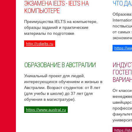
ЭКЗАМЕНА IELTS - IELTS НА
ЧТО ДА
КОМПЬЮТЕРЕ
Образоват
Internati
Преимущества IELTS на компьютере,
поствысш
образцы заданий и практические
от самых
материалы по подготовке
экономич
http://cdielts.ru
https://w
ОБРАЗОВАНИЕ В АВСТРАЛИИ
ИНДУС
ГОСТЕП
Уникальный проект для людей,
ВАРИА
интересующихся обучением и жизнью в
Австралии. Возраст студентов: от 8 лет
От класси
(для учебы в школе) до 37 лет (для
менеджме
обучения в магистратуре).
швейцарс
професси
https://www.austral.ru
факультет
университ
https://st