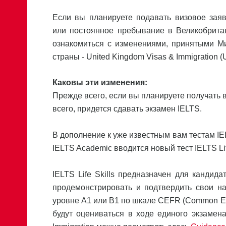
Если вы планируете подавать визовое зая
или постоянное пребывание в Великобрита
ознакомиться с изменениями, принятыми М
страны - United Kingdom Visas & Immigration (
Каковы эти изменения:
Прежде всего, если вы планируете получать в
всего, придется сдавать экзамен IELTS.
В дополнение к уже известным вам тестам IEL
IELTS Academic вводится новый тест IELTS Life
IELTS Life Skills предназначен для кандида
продемонстрировать и подтвердить свои нав
уровне А1 или В1 по шкале CEFR (Common Euro
будут оцениваться в ходе единого экзаме