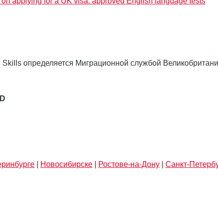
on applying for a UK visa: approved English language tests
e Skills определяется Миграционной службой Великобритани
SD
еринбурге
|
Новосибирске
|
Ростове-на-Дону
|
Санкт-Петерб