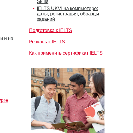
Skills
IELTS UKVI на компьютере:
даты, регистрация, образцы
заданий
Подготовка к IELTS
и и на
Результат IELTS
Как применить сертификат IELTS
урге