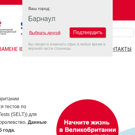
Ваш город:
Ваш город:
БАРНАУЛ
Барнаул
Подтвердить
Выбрать другой
Вы сможете изменить офис в любое время в
ЗАМЕНЕ IELTS
FAQ
ДАТЫ IELTS 2022
КОНТАКТЫ
верхней части страницы
британии
я тестов по
ests (SELT)) для
оролевство.
Данные
 года.