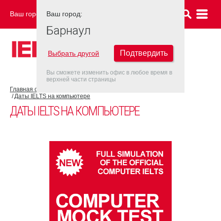
Ваш город:
Ваш город:
БАРНАУЛ
Барнаул
Подтвердить
Выбрать другой
Вы сможете изменить офис в любое время в
верхней части страницы
Главная страница
Об экзамене IELTS
IELTS на компьютере
Даты IELTS на компьютере
ДАТЫ IELTS НА КОМПЬЮТЕРЕ